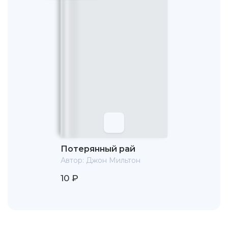
* "Comus" ("Комус"). Это одна из самых блестящих
драматических пасторалей, на которые в то время ещё
не прошла мода.
Зрелость
С 1639 по 1660 длится второй период в жизни и
деятельности. Вернувшись из Италии, он поселился в
Лондоне, воспитывал своих племянников и написал
трактат "О воспитании" ("Tractate of Education, to Master
Samuel Hartlib"), имеющий главным образом
биографический интерес и показывающий отвращение
Мильтона ко всякой рутине.
В 1643 женился на Мэри Повэль — и эта женитьба
Потерянный рай
превратила его до того безмятежное существование в
Автор:
Джон Мильтон
целый ряд домашних бедствий и материальных невзгод.
Жена уехала от него в первый год жизни, и своим
10 ₽
отказом вернуться довела его до отчаяния. Свой
собственный неудачный опыт семейной жизни Мильтон
распространил на брак вообще и написал полемический
трактат "The Doctrine and Discipline of Divorce" ("О