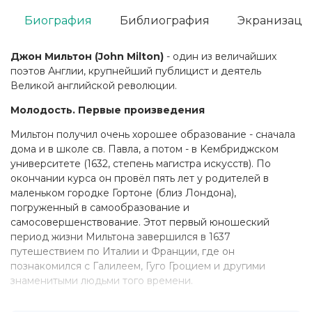
Биография
Библиография
Экранизаци
Джон Мильтон (John Milton)
- один из величайших
поэтов Англии, крупнейший публицист и деятель
Великой английской революции.
Молодость. Первые произведения
Мильтон получил очень хорошее образование - сначала
дома и в школе св. Павла, а потом - в Kембриджском
университете (1632, степень магистра искусств). По
окончании курса он провёл пять лет у родителей в
маленьком городке Гортоне (близ Лондона),
погруженный в самообразование и
самосовершенствование. Этот первый юношеский
период жизни Мильтона завершился в 1637
путешествием по Италии и Франции, где он
познакомился с Галилеем, Гуго Гроцием и другими
знаменитыми людьми того времени.
В противоположность большинству великих людей