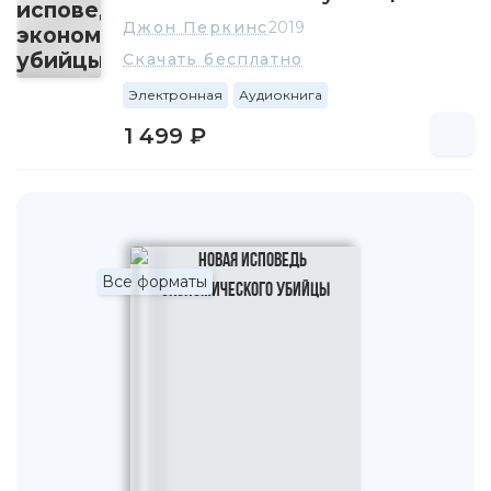
учебных центрах на четырех континентах; основал
Джон Перкинс
2019
несколько ведущих некоммерческих организаций и был
членом их советов директоров.
Скачать бесплатно
Электронная
Аудиокнига
Одна из некоммерческих организаций, основанная и
руководимая им, «Дрим чейндж коалишн»
1 499 ₽
(впоследствии ─ «Дрим чейндж», «Ди-си») стала
образцом, вдохновлявшим людей на достижение своих
целей при условии более внимательного отношения к
тому, как наша жизнь воздействует на остальных и на
планету. В 1990-е годы и в начале нового тысячелетия
Джон хранил молчание, не афишируя свою работу ЭУ.
Все форматы
Затем наступило 11 сентября 2001 года. Ужасные
события этого дня заставили Джона сдернуть завесу
секретности со своей деятельности в качестве ЭУ, не
обращая внимания на взятки и угрозы, и написать
«Исповедь экономического убийцы». Он счел
необходимым поделиться своими инсайдерскими
познаниями о роли правительства США, а также
многочисленных организаций и корпораций,
занимающихся оказанием «помощи», в создании такого