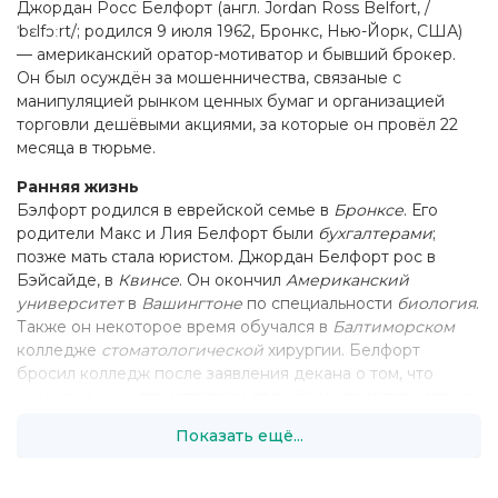
Джордан Росс Белфорт (англ. Jordan Ross Belfort, /
ˈbɛlfɔːrt/; родился 9 июля 1962, Бронкс, Нью-Йорк, США)
— американский оратор-мотиватор и бывший брокер.
Он был осуждён за мошенничества, связаные с
манипуляцией рынком ценных бумаг и организацией
торговли дешёвыми акциями, за которые он провёл 22
месяца в тюрьме.
Ранняя жизнь
Бэлфорт родился в еврейской семье в
Бронксе
. Его
родители Макс и Лия Белфорт были
бухгалтерами
;
позже мать стала юристом. Джордан Белфорт рос в
Бэйсайде, в
Квинсе
. Он окончил
Американский
университет
в
Вашингтоне
по специальности
биология
.
Также он некоторое время обучался в
Балтиморском
колледже
стоматологической
хирургии. Белфорт
бросил колледж после заявления декана о том, что
«
золотой век
» стоматологии прошёл и что теперь это не
то место, где можно легко заработать много денег.
Показать ещё...
Личная жизнь
Был дважды женат: первую жену звали Дениз