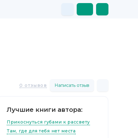
Написать отзыв
0 отзывов
Лучшие книги автора:
Прикоснуться губами к рассвету
Там, где для тебя нет места