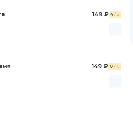
та
149 ₽
4
/ 2
ремя
149 ₽
0
/ 0