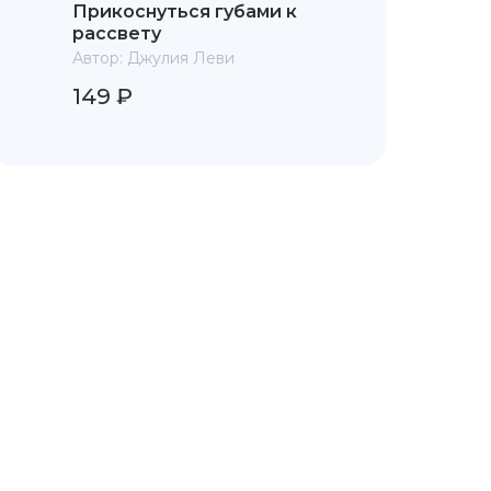
Прикоснуться губами к
рассвету
Автор:
Джулия Леви
149 ₽