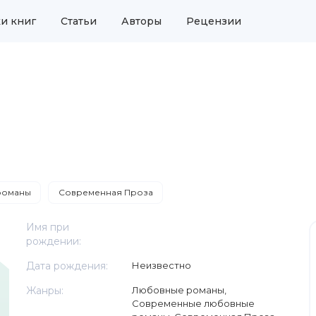
и книг
Статьи
Авторы
Рецензии
романы
Современная Проза
Имя при
рождении:
Дата рождения:
Неизвестно
Жанры:
Любовные романы
,
Современные любовные