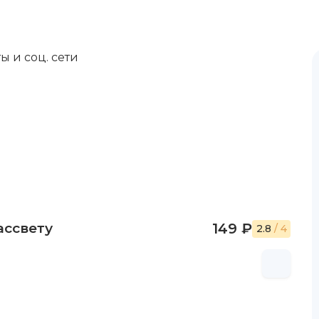
ы и соц. сети
ассвету
149 ₽
2.8
/ 4