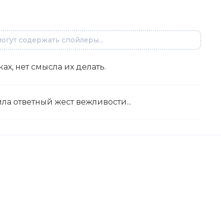
огут содержать спойлеры...
ах, нет смысла их делать.
ила ответный жест вежливости...