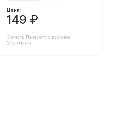
Цена:
149 ₽
Скачать Проклятое везение
(фрагмент)