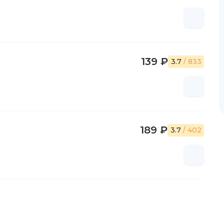
139 ₽
3.7
/ 833
189 ₽
3.7
/ 402