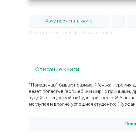
Хочу прочитать книгу
0 - хотят прочитать
|
0 - прочитали
Описание книги
"Попаданцы" бывают разные. Женька, героиня д
везет попасть в "волшебный мир" с принцами, д
худой конец, какой-нибудь принцессой! А вот ком
неглупая и вполне успешная студентка Журфака
Пока