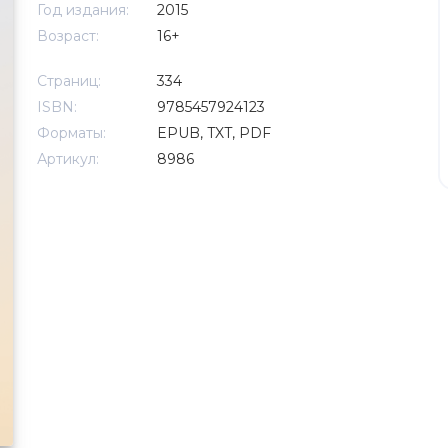
Год издания:
2015
Возраст:
16+
Страниц:
334
ISBN:
9785457924123
Форматы:
EPUB, TXT, PDF
Артикул:
8986