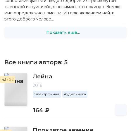
сопоставив факты и щедро сдобрив их пресловутой
«женской интуицией», я понимаю, что покинуть Землю
мне определенно помогли. И горю желанием найти
этого доброго челове...
Показать ещё...
Все книги автора:
5
Лейна
4.1
/ 22
2016
Электронная
Аудиокнига
164 ₽
Проклятое везение