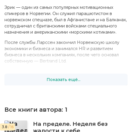
Эрик — один из самых популярных мотивационных
спикеров в Норвегии. Он служил парашютистом в
норвежском спецназе, был в Афганистане и на Балканах,
сотрудничал с британскими войсками специального
назначения и американскими «морскими котиками».
После службы Ларссен закончил Норвежскую школу
экономики и бизнеса и занимался HR и развитием
бизнеса в нескольких компаниях, после чего основал
собственную — Bertrand Ltd.
Среди его клиентов — ведущие норвежские
спортсмены, включая чемпионку мира по гольфу.
Показать ещё...
Все книги автора:
1
На пределе. Неделя без
3.8
/ 16
жалости к себе