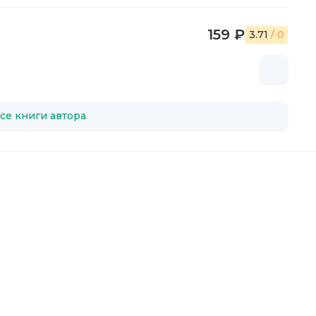
159 ₽
3.71
/ 0
се книги автора