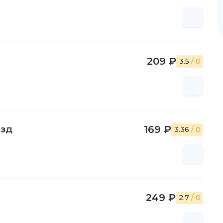
209 ₽
3.5
/ 0
езд
169 ₽
3.36
/ 0
249 ₽
2.7
/ 0