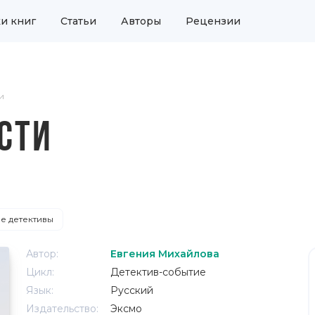
и книг
Статьи
Авторы
Рецензии
и
СТИ
 детективы
Автор:
Евгения Михайлова
Цикл:
Детектив-событие
Язык:
Русский
Издательство:
Эксмо