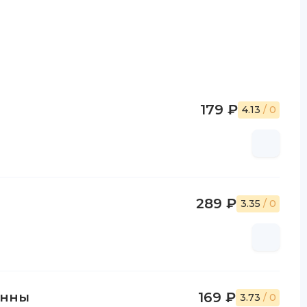
179 ₽
4.13
/ 0
289 ₽
3.35
/ 0
онны
169 ₽
3.73
/ 0