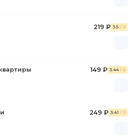
219 ₽
3.5
/ 0
квартиры
149 ₽
3.44
/ 0
ти
249 ₽
3.41
/ 0