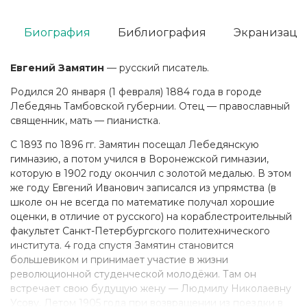
Биография
Библиография
Экранизаци
Евгений Замятин
— русский писатель.
Родился 20 января (1 февраля) 1884 года в городе
Лебедянь Тамбовской губернии. Отец — православный
священник, мать — пианистка.
С 1893 по 1896 гг. Замятин посещал Лебедянскую
гимназию, а потом учился в Воронежской гимназии,
которую в 1902 году окончил с золотой медалью. В этом
же году Евгений Иванович записался из упрямства (в
школе он не всегда по математике получал хорошие
оценки, в отличие от русского) на кораблестроительный
факультет Санкт-Петербургского политехнического
института. 4 года спустя Замятин становится
большевиком и принимает участие в жизни
революционной студенческой молодёжи. Там он
встречает свою будущую жену — Людмилу Николаевну
Усову. Летом 1905 года при возвращении из поездки в