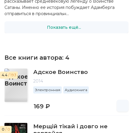
рассказывает средневековую легенду о Воинстве
Сатаны. Именно ее история побуждает Адамберга
отправиться в провинциальн...
Показать ещё...
Все книги автора:
4
Адское Воинство
4.4
/ 193
2014
Электронная
Аудиокнига
169 ₽
Мерщій тікай і довго не
0
/ 0