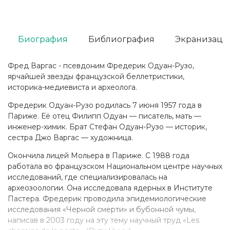
Биография
Библиография
Экранизаци
Фред Варгас - псевдоним Фредерик Одуан-Рузо,
ярчайшей звезды французской беллетристики,
историка-медиевиста и археолога.
Фредерик Одуан-Рузо родилась 7 июня 1957 года в
Париже. Её отец Филипп Одуан — писатель, мать —
инженер-химик. Брат Стефан Одуан-Рузо — историк,
сестра Джо Варгас — художница.
Окончила лицей Мольера в Париже. С 1988 года
работала во французском Национальном центре научных
исследований, где специализировалась на
археозоологии. Она исследовала ядерных в Институте
Пастера. Фредерик проводила эпидемиологические
исследования «Черной смерти» и бубонной чумы,
написав в 2003 году на эту тему научный труд «Les