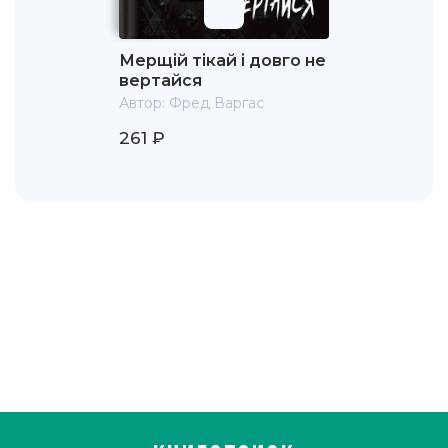
Мерщій тікай і довго не
вертайся
Автор:
Фред Варгас
261 ₽