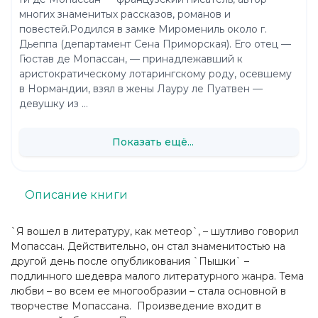
многих знаменитых рассказов, романов и
повестей.Родился в замке Миромениль около г.
Дьеппа (департамент Сена Приморская). Его отец —
Гюстав де Мопассан, — принадлежавший к
аристократическому лотарингскому роду, осевшему
в Нормандии, взял в жены Лауру ле Пуатвен —
девушку из ...
Показать ещё...
Описание книги
`Я вошел в литературу, как метеор`, – шутливо говорил
Мопассан. Действительно, он стал знаменитостью на
другой день после опубликования `Пышки` –
подлинного шедевра малого литературного жанра. Тема
любви – во всем ее многообразии – стала основной в
творчестве Мопассана. Произведение входит в