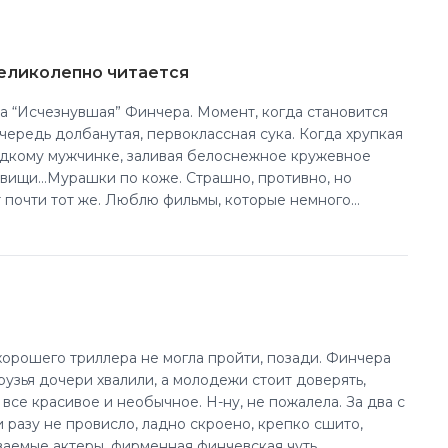
великолепно читается
а “Исчезнувшая” Финчера. Момент, когда становится
вищи…Мурашки по коже. Страшно, противно, но
 почти тот же. Люблю фильмы, которые немного
-либо с чуть больше силой, чем в “будни”. Тут же
 дней. Несмотря на то, что сюжет знала и помнила
равнения и мысли дают куда более яркую и красочную
 их мотивацию. И даже приняла обоих. И тут же
ть. Но думается, многие люди такие. Просто играют не
хорошего триллера не могла пройти, позади. Финчера
рузья дочери хвалили, а молодежи стоит доверять,
все красивое и необычное. Н-ну, не пожалела. За два с
 разу не провисло, ладно скроено, крепко сшито,
аемые актеры, фирменная финчевская чуть