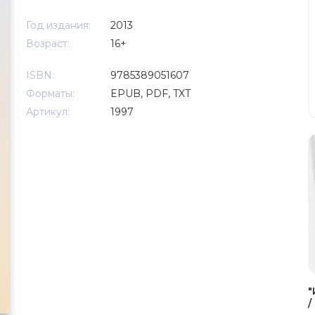
Год издания:
2013
Возраст:
16+
ISBN:
9785389051607
Форматы:
EPUB, PDF, TXT
Артикул:
1997
"
/