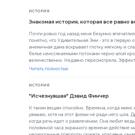
ИСТОРИЯ
Знакомая история, которая все равно 
Почти ровно год назад меня безумно впечатлил
понятно, что Удивительная Эми - это в первую очередь долбанутая, первоклассная сука. Когда хрупкая
анемичная дама вскрывает глотку мягкому и сладкому мужчинке, заливая белоснежное кружевное
белье неиссякаемыми потоками черно-алой кро
величественно. Недавно пересмотрела. Эффект
выбивают из колеи - заставляют чувствовать что
Читать полностью
взялась за книгу - "съела" ее буквально за пару
досконально. Все потому что слова, образы, с
ИСТОРИЯ
картину, чем видеоряд. Поняла позицию героев,
ужаснулась - это же ****** так жить и такими бы
"Исчезнувшая" Дэвид Финчер
так по-крупному.
К таким вещам спокойно. Времена, когда мимо 
уважаю, хотя на этот фильм не ради него шла. Д
когда речь идет о развлечении. Она любит ведь 
половиной часа экранного времени действие ни
неожиданные повороты сюжета, красивые узнав