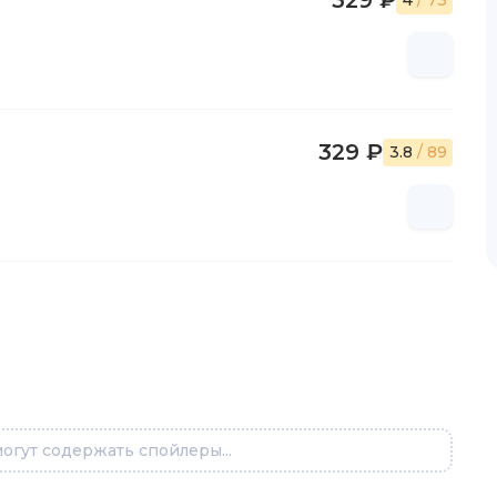
329 ₽
4
/ 73
329 ₽
3.8
/ 89
огут содержать спойлеры...