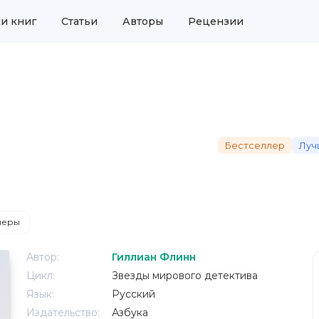
и книг
Статьи
Авторы
Рецензии
Бестселлер
Луч
леры
Автор:
Гиллиан Флинн
Цикл:
Звезды мирового детектива
Язык:
Русский
Издательство:
Азбука