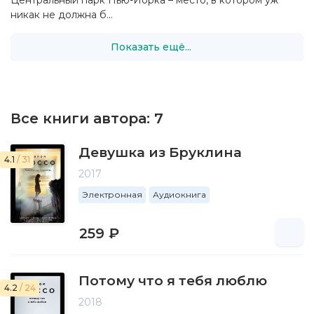
Центральный парк Нью-Йорка – место, в котором уж
никак не должна б...
Показать ещё...
Все книги автора:
7
Девушка из Бруклина
4.1
/ 31
2017
Электронная
Аудиокнига
259 ₽
Потому что я тебя люблю
4.2
/ 24
2018