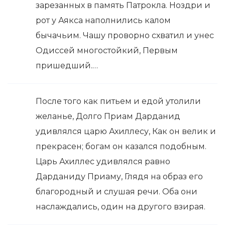
зарезанных в память Патрокла. Ноздри и
рот у Аякса наполнились калом
бычачьим. Чашу проворно схватил и унес
Одиссей многостойкий, Первым
пришедший.…
После того как питьем и едой утолили
желанье, Долго Приам Дарданид
удивлялся царю Ахиллесу, Как он велик и
прекрасен; богам он казался подобным.
Царь Ахиллес удивлялся равно
Дарданиду Приаму, Глядя на образ его
благородный и слушая речи. Оба они
наслаждались, один на другого взирая.