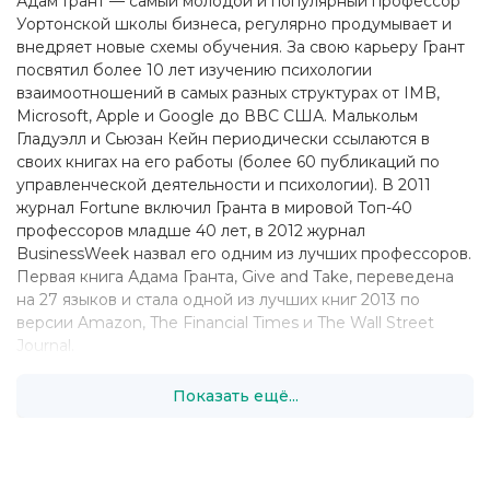
Адам Грант — самый молодой и популярный профессор
Уортонской школы бизнеса, регулярно продумывает и
внедряет новые схемы обучения. За свою карьеру Грант
посвятил более 10 лет изучению психологии
взаимоотношений в самых разных структурах от IMB,
Microsoft, Apple и Google до ВВС США. Малькольм
Гладуэлл и Сьюзан Кейн периодически ссылаются в
своих книгах на его работы (более 60 публикаций по
управленческой деятельности и психологии). В 2011
журнал Fortune включил Гранта в мировой Топ-40
профессоров младше 40 лет, в 2012 журнал
BusinessWeek назвал его одним из лучших профессоров.
Первая книга Адама Гранта, Give and Take, переведена
на 27 языков и стала одной из лучших книг 2013 по
версии Amazon, The Financial Times и The Wall Street
Journal.
Показать ещё...