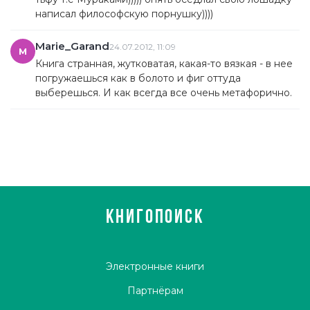
написал философскую порнушку))))
Marie_Garand
24.07.2012, 11:09
M
Книга странная, жутковатая, какая-то вязкая - в нее
погружаешься как в болото и фиг оттуда
выберешься. И как всегда все очень метафорично.
КНИГОПОИСК
Электронные книги
Партнёрам