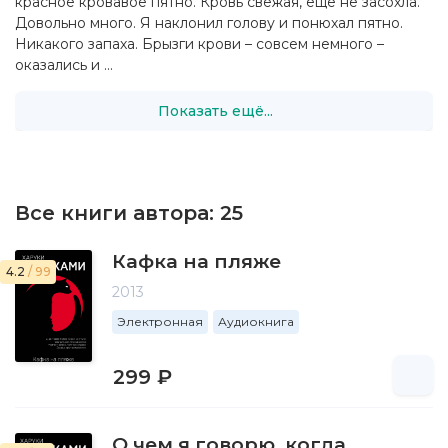
красное кровавое пятно. Кровь свежая, еще не засохла.
Довольно много. Я наклонил голову и понюхал пятно.
Никакого запаха. Брызги крови – совсем немного –
оказались и ...
Показать ещё...
Все книги автора:
25
Кафка на пляже
4.2
/ 99
2013
Электронная
Аудиокнига
299 ₽
О чем я говорю, когда