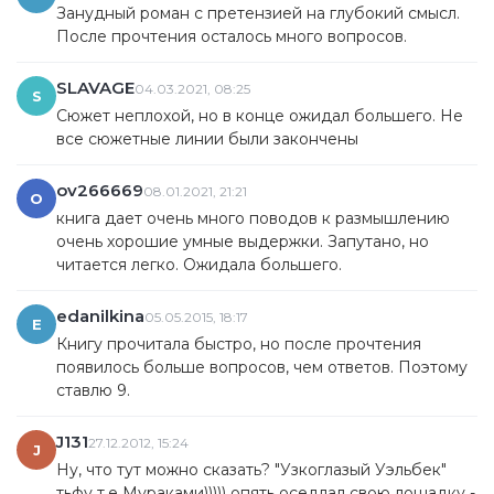
Занудный роман с претензией на глубокий смысл.
После прочтения осталось много вопросов.
SLAVAGE
04.03.2021, 08:25
S
Сюжет неплохой, но в конце ожидал большего. Не
все сюжетные линии были закончены
ov266669
08.01.2021, 21:21
O
книга дает очень много поводов к размышлению
очень хорошие умные выдержки. Запутано, но
читается легко. Ожидала большего.
edanilkina
05.05.2015, 18:17
E
Книгу прочитала быстро, но после прочтения
появилось больше вопросов, чем ответов. Поэтому
ставлю 9.
J131
27.12.2012, 15:24
J
Ну, что тут можно сказать? "Узкоглазый Уэльбек"
тьфу т.е Мураками))))) опять оседлал свою лошадку -