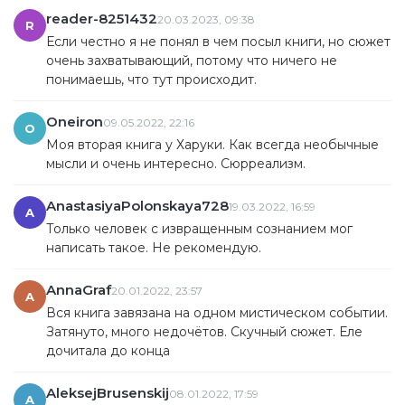
reader-8251432
20.03.2023, 09:38
R
Если честно я не понял в чем посыл книги, но сюжет
очень захватывающий, потому что ничего не
понимаешь, что тут происходит.
Oneiron
09.05.2022, 22:16
O
Моя вторая книга у Харуки. Как всегда необычные
мысли и очень интересно. Сюрреализм.
AnastasiyaPolonskaya728
19.03.2022, 16:59
A
Только человек с извращенным сознанием мог
написать такое. Не рекомендую.
AnnaGraf
20.01.2022, 23:57
A
Вся книга завязана на одном мистическом событии.
Затянуто, много недочётов. Скучный сюжет. Еле
дочитала до конца
AleksejBrusenskij
08.01.2022, 17:59
A