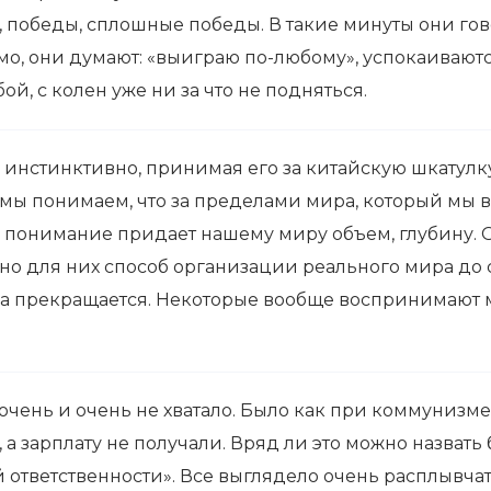
, победы, сплошные победы. В такие минуты они гово
о, они думают: «выиграю по-любому», успокаиваются
й, с колен уже ни за что не подняться.
инстинктивно, принимая его за китайскую шкатулку
 мы понимаем, что за пределами мира, который мы ви
ое понимание придает нашему миру объем, глубину.
, но для них способ организации реального мира до
а прекращается. Некоторые вообще воспринимают 
у очень и очень не хватало. Было как при коммунизм
, а зарплату не получали. Вряд ли это можно назвать
й ответственности». Все выглядело очень расплывча