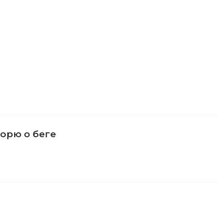
ворю о беге