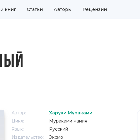
и книг
Статьи
Авторы
Рецензии
НЫЙ
Автор:
Харуки Мураками
Цикл:
Мураками мания
Язык:
Русский
Издательство:
Эксмо