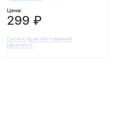
Цена:
299 ₽
Скачать Край обетованный
(фрагмент)