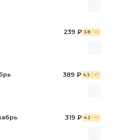
239 ₽
3.8
/ 16
ябрь
389 ₽
4.3
/ 47
кабрь
319 ₽
4.2
/ 41