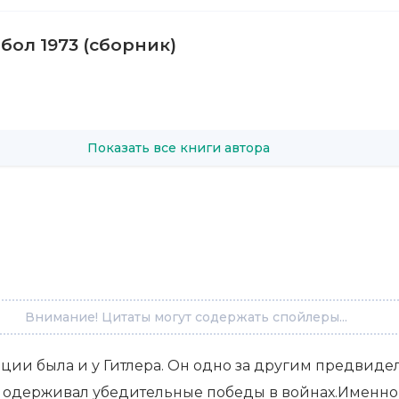
бол 1973 (сборник)
Показать все книги автора
Внимание! Цитаты могут содержать спойлеры...
ции была и у Гитлера. Он одно за другим предвидел 
 одерживал убедительные победы в войнах.Именно та