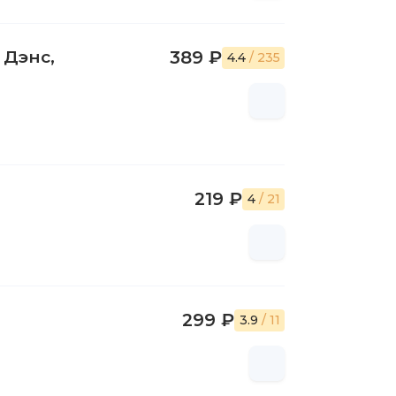
 Дэнс,
389 ₽
4.4
/ 235
219 ₽
4
/ 21
299 ₽
3.9
/ 11