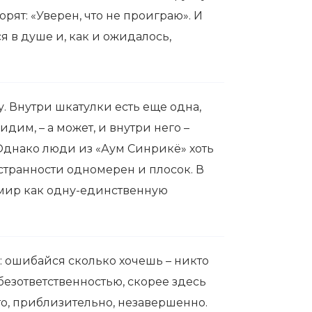
рят: «Уверен, что не проиграю». И
 в душе и, как и ожидалось,
. Внутри шкатулки есть еще одна,
дим, – а может, и внутри него –
 Однако люди из «Аум Синрикё» хоть
 странности одномерен и плосок. В
мир как одну-единственную
е: ошибайся сколько хочешь – никто
 безответственностью, скорее здесь
то, приблизительно, незавершенно.