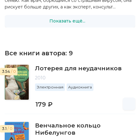
семью. Как врач, борющийся со страшным вирусом, она
рискует больше других, а как эксперт, консульт...
Показать ещё...
Все книги автора:
9
Лотерея для неудачников
3.54
/ 0
2010
Электронная
Аудиокнига
179 ₽
Венчальное кольцо
3.1
/ 0
Нибелунгов