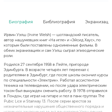
Биография
Библиография
Экранизаци
Ирвин Уэлш (Irvine Welsh) — шотландский писатель,
автор нашумевших книг «На игле» и «Эйсид Хаус», по
которым были поставлены одноименные фильмы. В
обеих экранизациях и сам Уэлш сыграл эпизодические
роли.
Родился 27 сентября 1958 в Лейте, пригороде
Эдинбурга. В возрасте четырёх лет переехал с
родителями в Эдинбург, где после школы окончил курсы
по специальности «Электрик». Работал ассистентом
техника на телевидении, но после удара электрическим
током был вынужден сменить работу. В 1978 отправился
в Лондон, где играл на гитаре и пел в панк-группах The
Pubic Lice и Stairway 13. После серии арестов за
незначительные нарушения общественного порядка и
условного заключения за акт вандализма Уэлш решил