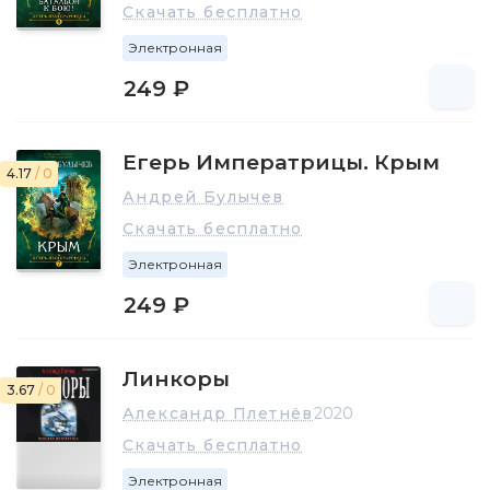
Скачать бесплатно
Электронная
249 ₽
Егерь Императрицы. Крым
4.17
/ 0
Андрей Булычев
Скачать бесплатно
Электронная
249 ₽
Линкоры
3.67
/ 0
Александр Плетнёв
2020
Скачать бесплатно
Электронная