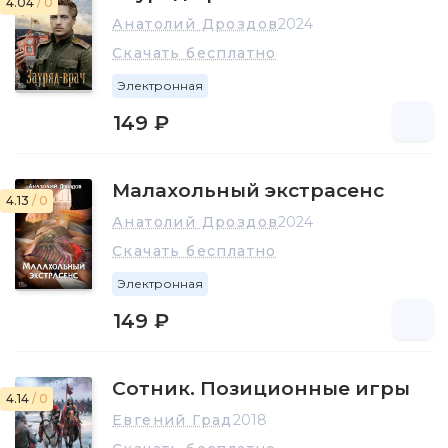
4.04
/ 0
Анатолий Дроздов
2024
Скачать бесплатно
Электронная
149 ₽
Малахольный экстрасенс
4.13
/ 0
Анатолий Дроздов
2024
Скачать бесплатно
Электронная
149 ₽
Сотник. Позиционные игры
4.14
/ 0
Евгений Град
2018