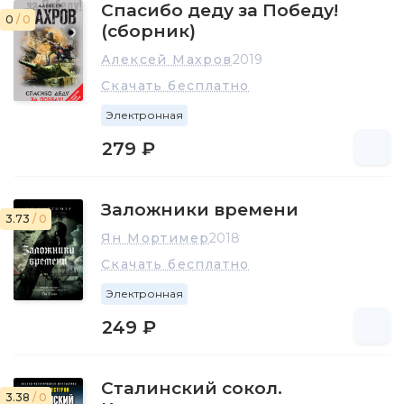
Спасибо деду за Победу!
0
/ 0
(сборник)
Алексей Махров
2019
Скачать бесплатно
Электронная
279 ₽
Заложники времени
3.73
/ 0
Ян Мортимер
2018
Скачать бесплатно
Электронная
249 ₽
Сталинский сокол.
3.38
/ 0