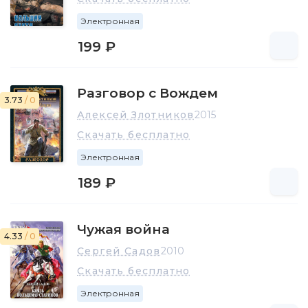
Электронная
199 ₽
Разговор с Вождем
3.73
/ 0
Алексей Злотников
2015
Скачать бесплатно
Электронная
189 ₽
Чужая война
4.33
/ 0
Сергей Садов
2010
Скачать бесплатно
Электронная