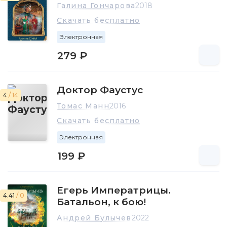
Галина Гончарова
2018
Скачать бесплатно
Электронная
279 ₽
Доктор Фаустус
4
/ 14
Томас Манн
2016
Скачать бесплатно
Электронная
199 ₽
Егерь Императрицы.
4.41
/ 0
Батальон, к бою!
Андрей Булычев
2022