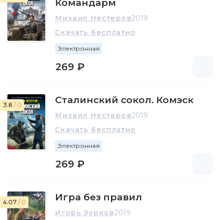
Командарм
Михаил Нестеров
2019
Скачать бесплатно
Электронная
269 ₽
Сталинский сокол. Комэск
3.8
/ 0
Михаил Нестеров
2019
Скачать бесплатно
Электронная
269 ₽
Игра без правил
4.07
/ 0
Игорь Зурков
2019