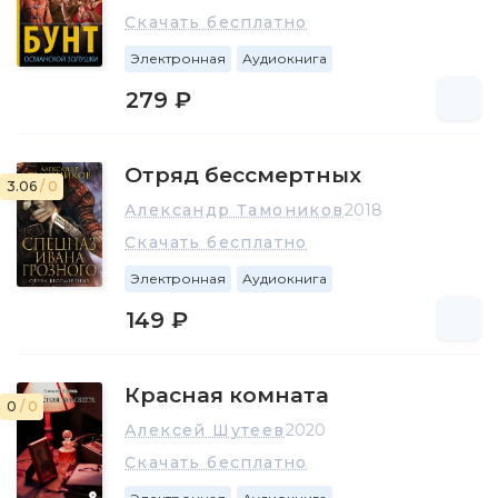
Скачать бесплатно
Электронная
Аудиокнига
279 ₽
Отряд бессмертных
3.06
/ 0
Александр Тамоников
2018
Скачать бесплатно
Электронная
Аудиокнига
149 ₽
Красная комната
0
/ 0
Алексей Шутеев
2020
Скачать бесплатно