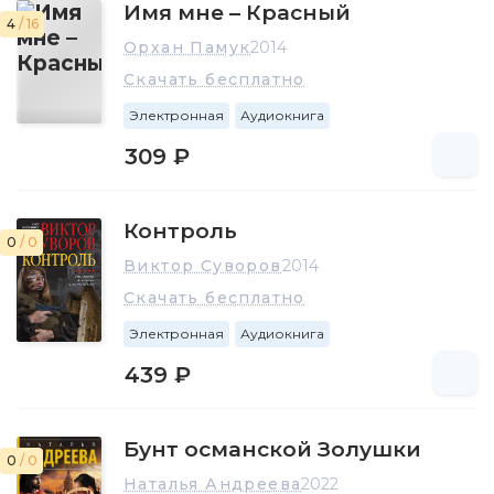
Имя мне – Красный
4
/ 16
Орхан Памук
2014
Скачать бесплатно
Электронная
Аудиокнига
309 ₽
Контроль
0
/ 0
Виктор Суворов
2014
Скачать бесплатно
Электронная
Аудиокнига
439 ₽
Бунт османской Золушки
0
/ 0
Наталья Андреева
2022