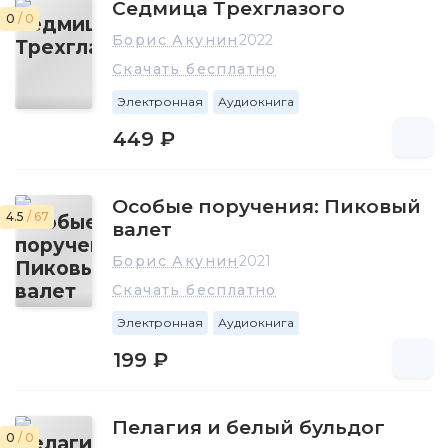
Седмица Трехглазого
0
/ 0
Борис Акунин
2022
Скачать бесплатно
Электронная
Аудиокнига
449 ₽
Особые поручения: Пиковый
4.5
/ 67
валет
Борис Акунин
2021
Скачать бесплатно
Электронная
Аудиокнига
199 ₽
Пелагия и белый бульдог
0
/ 0