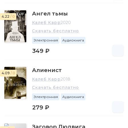
Ангел тьмы
4.22
/ 0
Калеб Карр
2020
Скачать бесплатно
Электронная
Аудиокнига
349 ₽
Алиенист
4.09
/ 0
Калеб Карр
2018
Скачать бесплатно
Электронная
Аудиокнига
279 ₽
Заговор Людвига