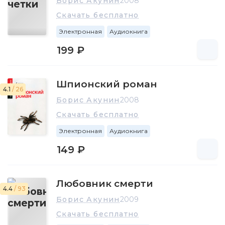
Борис Акунин
2008
Скачать бесплатно
Электронная
Аудиокнига
199 ₽
Шпионский роман
4.1
/ 26
Борис Акунин
2008
Скачать бесплатно
Электронная
Аудиокнига
149 ₽
Любовник смерти
4.4
/ 93
Борис Акунин
2009
Скачать бесплатно