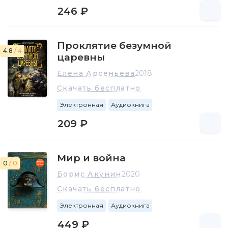
246 ₽
Проклятие безумной
4.8
/ 4
царевны
Елена Арсеньева
2018
Скачать бесплатно
Электронная
Аудиокнига
209 ₽
Мир и война
0
/ 0
Борис Акунин
2020
Скачать бесплатно
Электронная
Аудиокнига
449 ₽