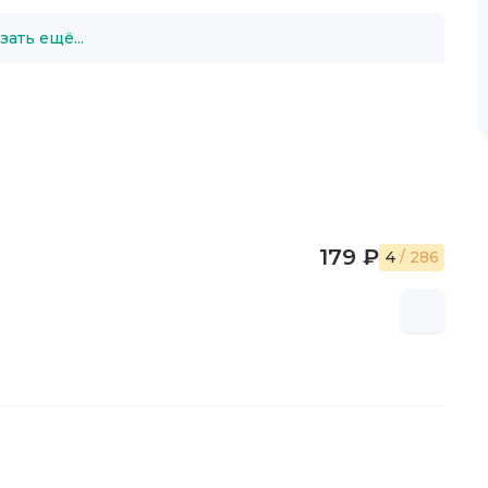
зать ещё...
179 ₽
4
/ 286