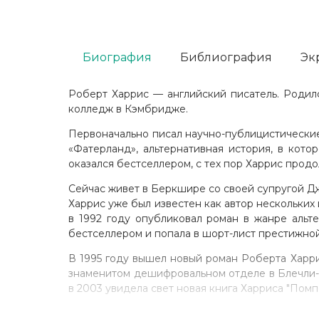
Биография
Библиография
Эк
Роберт Харрис — английский писатель. Родилс
колледж в Кэмбридже.
Первоначально писал научно-публицистические
«Фатерланд», альтернативная история, в кот
оказался бестселлером, с тех пор Харрис продо
Сейчас живет в Беркшире со своей супругой Дж
Харрис уже был известен как автор нескольких
в 1992 году опубликовал роман в жанре альте
бестселлером и попала в шорт-лист престижно
В 1995 году вышел новый роман Роберта Харри
знаменитом дешифровальном отделе в Блечли-Па
в 2003 увидела свет новая книга Харриса "Помп