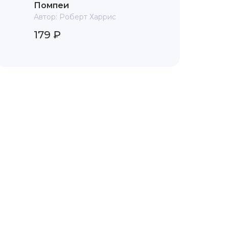
Помпеи
Автор:
Роберт Харрис
179 ₽