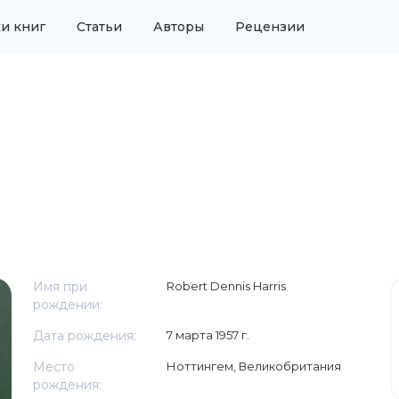
и книг
Статьи
Авторы
Рецензии
Имя при
Robert Dennis Harris
рождении:
Дата рождения:
7 марта 1957 г.
Место
Ноттингем, Великобритания
рождения: