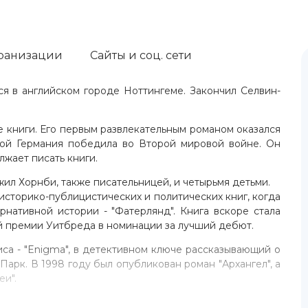
ранизации
Сайты и соц. сети
я в английском городе Ноттингеме. Закончил Селвин-
 книги. Его первым развлекательным романом оказался
орой Германия победила во Второй мировой войне. Он
лжает писать книги.
ил Хорнби, также писательницей, и четырьмя детьми.
 историко-публицистических и политических книг, когда
рнативной истории - "Фатерлянд". Книга вскоре стала
й премии Уитбреда в номинации за лучший дебют.
са - "Enigma", в детективном ключе рассказывающий о
рк. В 1998 году был опубликован роман "Архангел", а
еи".