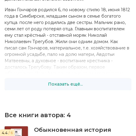
Иван Гончаров родился 6, по новому стилю 18, июня 1812
года в Симбирске, младшим сыном в семье богатого
купца. после него родились две сестры. Мальчик рано,
семи лет от роду потерял отца. Главным воспитателем
ему стал крёстный - отставной моряк Николай
Николаевич Трегубов. Жили они одним домом. Как
писал сам Гончаров, материальное, т.е. хозяйствование в
огромной усадьбе, пало на долю матери, Авдотьи
Матвеевны, а духовное - воспитание крестника -
досталось Трегубову. Таким образом, первое
образование Иван Александрович получил сначала у
крёстного, потом - в частном пансионе, которым
Показать ещё...
руководил священник, а уже десятилетним стал учиться
в Москве. Мать будущего писателя настояла на выборе
коммерческого училища.
Гончаров проучился по коммерческой части восемь лет,
Все книги автора:
4
и вспоминал эти годы с отвращением. Директор
заведения был карьерист, что происходило в классах,
его не интересовало, стояла бы тишина. Среди учителей
Обыкновенная история
4.4
/ 6
были пьяницы, невежды, садисты, выжившие из ума