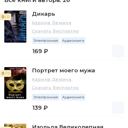
Все книги автора:
26
Лесина начала в 2004 году. По словам автора, свой
первый роман она написала для себя, лишь после его
Дикарь
окончания Катерина задалась вопросом: «А что
0
/ 0
дальше?». Она начала рассылать свои романы по
Карина Демина
многочисленным издательствам при этом, не
Скачать бесплатно
разочаровываясь отказами и продолжая писать. Свои
первые книги Екатерина Лесина публиковала на
Электронная
Аудиокнига
самиздате. Именно большое количество лестных
169 ₽
отзывов и достойное количество посетителей странички
автора на Самиздате позволило Лесиной добиться
первой публикации. Это произошло в 2008 году.
Портрет моего мужа
Поэтому именно этот год называют началом творчества
0
/ 0
Екатерины Лесиной. Тогда же, в 2008 г. автор стал
Карина Демина
серебряным лауреатом национальной премии «Золотое
Скачать бесплатно
перо Руси – 2008» в номинации Проза.
Электронная
Аудиокнига
В дальнейшем, под псевдонимом Карина Демина автор
начал пробовать себя и в жанре фентази. Эти работы
139 ₽
она также выкладывала на своей страничке на
Самиздате, и они не остались без внимания. На данный
момент суммарный тираж книг под всеми псевдонимами
Изольда Великолепная