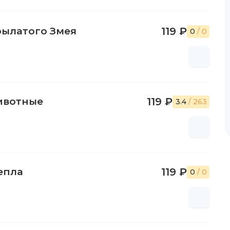
рылатого Змея
119 ₽
0
/ 0
животные
119 ₽
3.4
/ 263
епла
119 ₽
0
/ 0