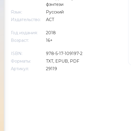
фэнтези
Язык:
Русский
Издательство:
АСТ
Год издания:
2018
Возраст:
16+
ISBN:
978-5-17-109197-2
Форматы:
TXT, EPUB, PDF
Артикул:
29119