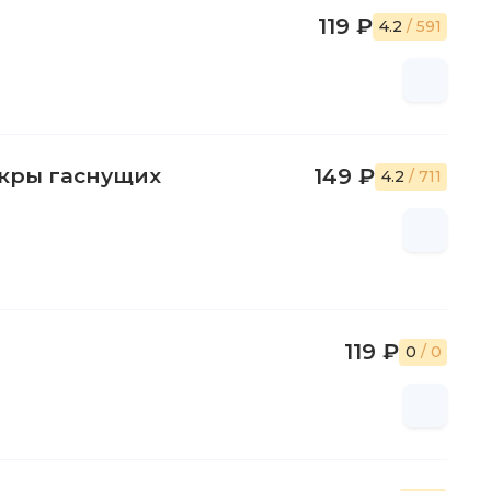
119 ₽
4.2
/ 591
скры гаснущих
149 ₽
4.2
/ 711
119 ₽
0
/ 0