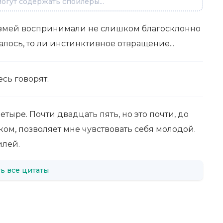
огут содержать спойлеры...
 змей воспринимали не слишком благосклонно
валось, то ли инстинктивное отвращение...
есь говорят.
етыре. Почти двадцать пять, но это почти, до
ком, позволяет мне чувствовать себя молодой.
илей.
ь все цитаты