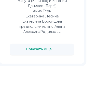
Насута (Калипсо) и Евгений
Данилов (Ларс))
Анна Терн
Екатерина Лесина
Екатерина Воронцова
предположительно Алена
АлексинаРодилась ...
Показать ещё...