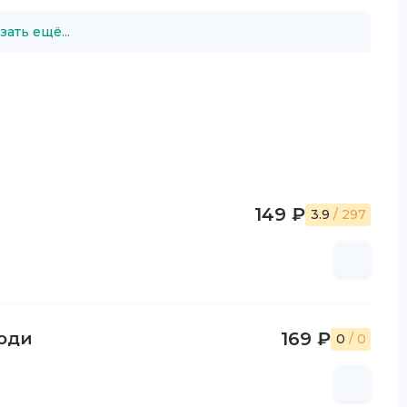
зать ещё...
149 ₽
3.9
/ 297
люди
169 ₽
0
/ 0