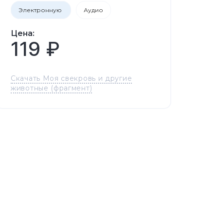
Электронную
Аудио
Цена:
119 ₽
Скачать Моя свекровь и другие
животные (фрагмент)