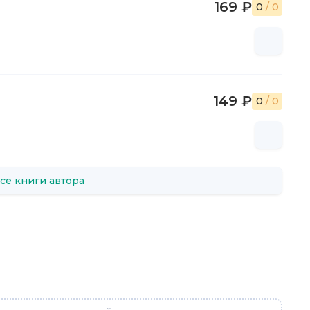
169 ₽
0
/ 0
149 ₽
0
/ 0
се книги автора