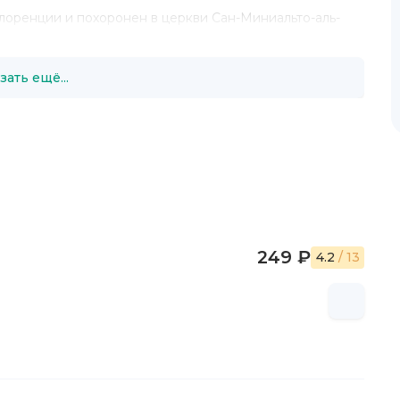
лоренции и похоронен в церкви Сан-Миниальто-аль-
зать ещё...
249 ₽
4.2
/ 13