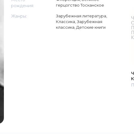
герцогство Тосканское
рождения:
Жанры:
Зарубежная литература
,
Классика
,
Зарубежная
классика
,
Детские книги
Ч
К
П