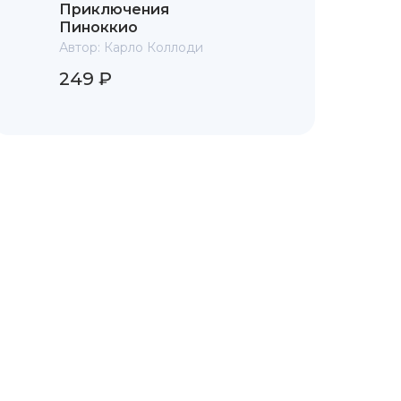
Приключения
Пиноккио
Автор:
Карло Коллоди
249 ₽