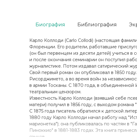
Биография
Библиография
Эк
Карло Коллоди (Carlo Collodi) (настоящая фамил
Флоренции. Его родители, работавшие прислуго
(он был первенцем из десяти детей) учиться в 
и после окончания семинарии он поступил рабо
журналистике. Потом издавал сатирический жур
Свой первый роман он опубликовал в 1850 году.
Рисорджимето, а во время войн за независимос
в армии Тосканы. С 1870 года, в объединенной 
театральным цензором.
Известность Карло Коллоди (взявший себе пс
матери) получил в 1856 году, с выходом романа "
С 1875 года писатель обратился к детской лит
1880 году Карло Коллоди начал работу над "Исто
марионетка"); она публиковалась по частям в "
Пиноккио" в 1881-1883 годах. Эта книга принес
языков.