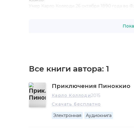
Умер Карло Коллоди 26 октября 1890 года во Ф
Монте.
Пока
Все книги автора:
1
Приключения Пиноккио
Карло Коллоди
2015
Скачать бесплатно
Электронная
Аудиокнига