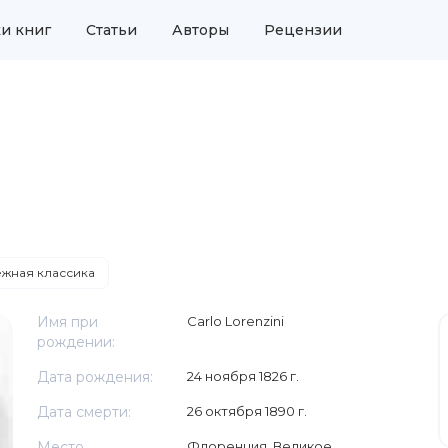
и книг
Статьи
Авторы
Рецензии
жная классика
Имя при
Carlo Lorenzini
рождении:
Дата рождения:
24 ноября 1826 г.
Дата смерти:
26 октября 1890 г.
Место
Флоренция, Великое