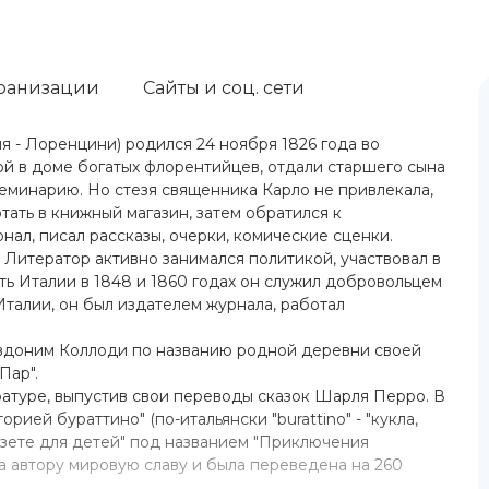
ранизации
Сайты и соц. сети
ия - Лоренцини) родился 24 ноября 1826 года во
й в доме богатых флорентийцев, отдали старшего сына
семинарию. Но стезя священника Карло не привлекала,
тать в книжный магазин, затем обратился к
нал, писал рассказы, очерки, комические сценки.
 Литератор активно занимался политикой, участвовал в
ть Италии в 1848 и 1860 годах он служил добровольцем
Италии, он был издателем журнала, работал
евдоним Коллоди по названию родной деревни своей
Пар".
ературе, выпустив свои переводы сказок Шарля Перро. В
рией бураттино" (по-итальянски "burattino" - "кукла,
Газете для детей" под названием "Приключения
ла автору мировую славу и была переведена на 260