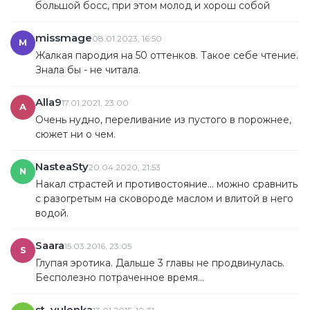
большой босс, при этом молод и хорош собой
missmage
08.01.2023, 16:50
M
Жалкая пародия на 50 оттенков. Такое себе чтение.
Знала бы - не читала.
Alla9
17.01.2021, 23:00
A
Очень нудно, переливание из пустого в порожнее,
сюжет ни о чем.
NasteaSty
20.04.2020, 21:53
N
Накал страстей и противостояние... можно сравнить
с разогретым на сковороде маслом и влитой в него
водой.
Saara
15.03.2016, 23:05
S
Глупая эротика. Дальше 3 главы не продвинулась.
Бесполезно потраченное время...
st_yulenka