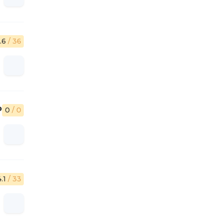
.6
/ 36
₽
0
/ 0
4.1
/ 33