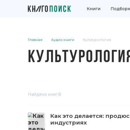
Книги
Подборк
Главная
Аудио книги
Культурология
КУЛЬТУРОЛОГИ
Найдено книг:
8
Как это делается: продю
индустриях