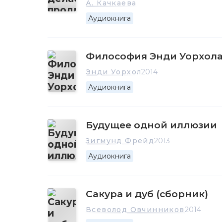
А. Качкаева
Аудиокнига
Философия Энди Уорхола 
Энди Уорхол
2014
Аудиокнига
Будущее одной иллюзии
Зигмунд Фрейд
2013
Аудиокнига
Сакура и дуб (сборник)
Всеволод Овчинников
2014