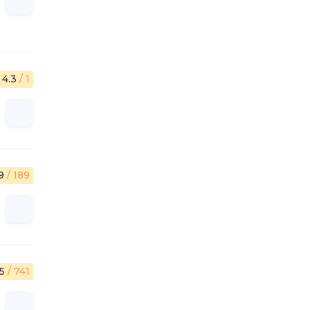
4.3
/ 1
.9
/ 189
.5
/ 741