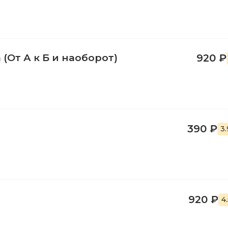
(От А к Б и наоборот)
920 ₽
390 ₽
3
920 ₽
4