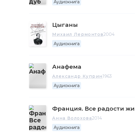
Аудиокнига
Цыганы
Михаил Лермонтов
2004
Аудиокнига
Анафема
Александр Куприн
1963
Аудиокнига
Франция. Все радости ж
Анна Волохова
2014
Аудиокнига