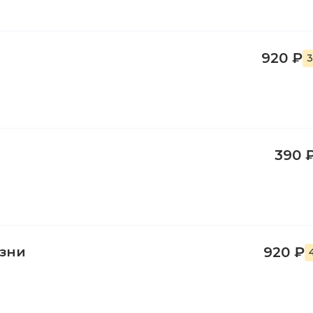
920 ₽
3
390 
изни
920 ₽