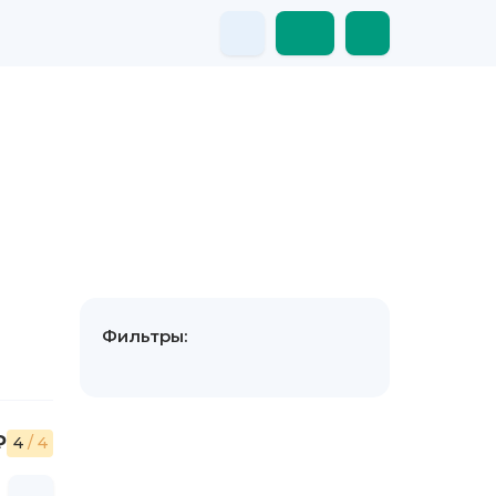
Фильтры:
₽
4
/ 4