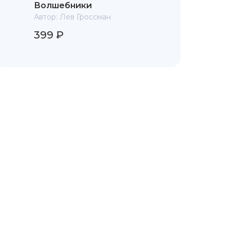
Волшебники
Автор:
Лев Гроссман
399 ₽