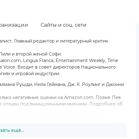
ранизации
Сайты и соц. сети
алист. Главный редактор и литературный критик
Лили и второй женой Софи.
alon.com, Lingua Franca, Entertainment Weekly, Time
lage Voice. Входит в совет директоров Национального
гиях и игровой индустрии.
Салмана Рушди, Нила Геймана, Дж. К. Роулинг и Джонни
 только негативные оценки на Amazon.com. Позже Лев
вные отзывы под вымышленными именами. Подробнее об
зать ещё...