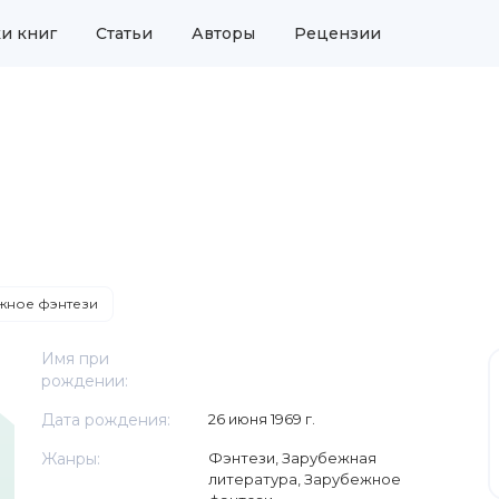
и книг
Статьи
Авторы
Рецензии
жное фэнтези
Имя при
рождении:
Дата рождения:
26 июня 1969 г.
Жанры:
Фэнтези
,
Зарубежная
литература
,
Зарубежное