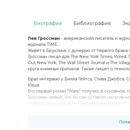
Биография
Библиография
Эк
Лев Гроссман
- американский писатель и журн
журнала TIME.
Живет в Бруклине с дочерью от первого брака 
Гроссман писал для The New York Times, Wired, S
Out New York, The Wall Street Journal и The Vil
круга книжных критиков. Также пишет о техноло
Брал интервью у Билла Гейтса, Стива Джобса, 
Кэша.
Его первый роман "Warp" получал, в основном,
Гроссман заявил, что он сам оставлял негати
этом он написал в эссе "Terrors of the Amazon".
Пока