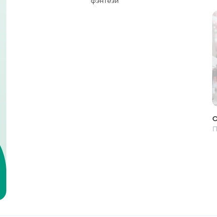
фэнтези
О
П