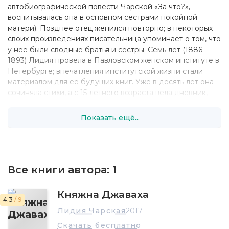
автобиографической повести Чарской «За что?»,
воспитывалась она в основном сестрами покойной
матери). Позднее отец женился повторно; в некоторых
своих произведениях писательница упоминает о том, что
у нее были сводные братья и сестры. Семь лет (1886—
1893) Лидия провела в Павловском женском институте в
Петербурге; впечатления институтской жизни стали
материалом для её будущих книг. Уже в десять лет она
сочиняла стихи, а с 15-летнего возраста вела дневник,
записи в котором частично сохранились. В 18 лет, с
отличием окончив институт, она обвенчалась с
Показать ещё...
офицером Б. Чуриловым, но брак был недолгим: вскоре
он уехал в Сибирь на место службы, покинув жену с
новорожденным сыном. Лидия Алексеевна поступила на
Драматические курсы при Императорском театральном
училище в Петербурге; в 1898 г., после окончания учебы,
Все книги автора:
1
она поступила в Петербургский Александринский
Императорский театр, в котором прослужила до 1924 г. В
Княжна Джаваха
основном она исполняла незначительные,
4.3
/ 9
эпизодические роли; платили за них не слишком много, и
Лидия Чарская
2017
молодой актрисе, самостоятельно воспитывавшей сына
Скачать бесплатно