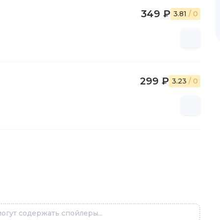
349 ₽
3.81
/ 0
299 ₽
3.23
/ 0
огут содержать спойлеры...