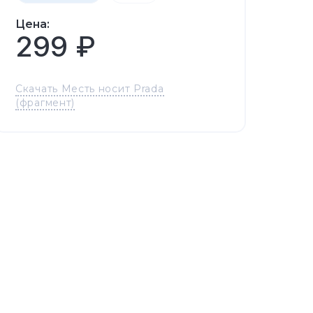
Цена:
299 ₽
Скачать Месть носит Prada
(фрагмент)