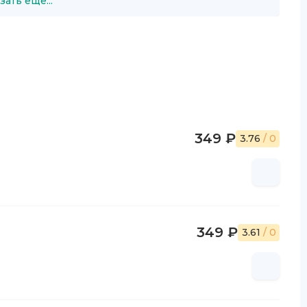
зать ещё...
349 ₽
3.76
/ 0
349 ₽
3.61
/ 0