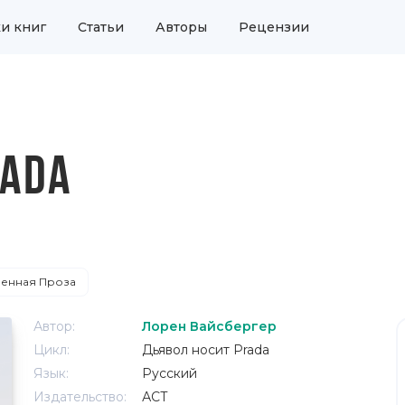
и книг
Статьи
Авторы
Рецензии
RADA
енная Проза
Автор:
Лорен Вайсбергер
Цикл:
Дьявол носит Prada
Язык:
Русский
Издательство:
АСТ