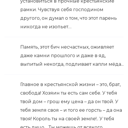
установиться в прочные крестьянские
рамки. Чувствуя себя господином
другого, он думал о том, что этот парень
никогда не изопьет…
Память, этот бич несчастных, оживляет
даже камни прошлого и даже в яд,
выпитый некогда, подливает капли мёда...
Главное в крестьянской жизни – это, брат,
свобода! Хозяин ты есть сам себе. У тебя
твой дом – грош ему цена – да он твой. У
тебя земля своя – и того ее горсть – да она
твоя! Король ты на своей земле!.. У тебя
есть лицо… Ты можешь от всякого