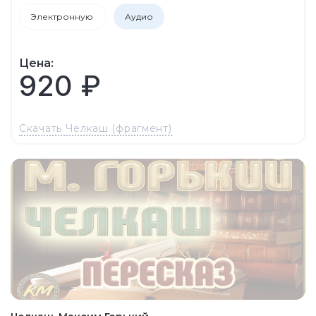
Электронную
Аудио
Цена:
920 ₽
Скачать Челкаш (фрагмент)