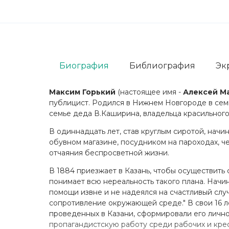
Биография
Библиография
Эк
Максим Горький
(настоящее имя -
Алексей М
публицист. Родился в Нижнем Новгороде в семь
семье деда В.Каширина, владельца красильного
В одиннадцать лет, став круглым сиротой, начин
обувном магазине, посудником на пароходах, че
отчаяния беспросветной жизни.
В 1884 приезжает в Казань, чтобы осуществить с
понимает всю нереальность такого плана. Начин
помощи извне и не надеялся на счастливый случа
сопротивление окружающей среде." В свои 16 ле
проведенных в Казани, сформировали его личнос
пропагандистскую работу среди рабочих и крес