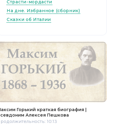
Страсти-мордасти
На дне. Избранное (сборник)
Сказки об Италии
аксим Горький краткая биография |
севдоним Алексея Пешкова
родолжительность: 10:13