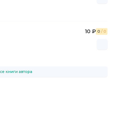
10 ₽
0
/ 0
се книги автора