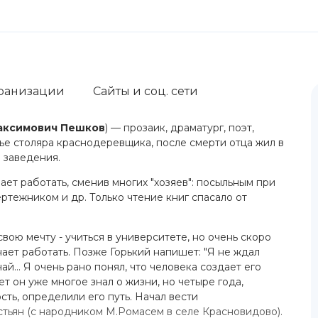
ранизации
Сайты и соц. сети
аксимович Пешков
) — прозаик, драматург, поэт,
е столяра краснодеревщика, после смерти отца жил в
 заведения.
ает работать, сменив многих "хозяев": посыльным при
ртежником и др. Только чтение книг спасало от
вою мечту - учиться в университете, но очень скоро
ает работать. Позже Горький напишет: "Я не ждал
й... Я очень рано понял, что человека создает его
т он уже многое знал о жизни, но четыре года,
ть, определили его путь. Начал вести
тьян (с народником М.Ромасем в селе Красновидово).