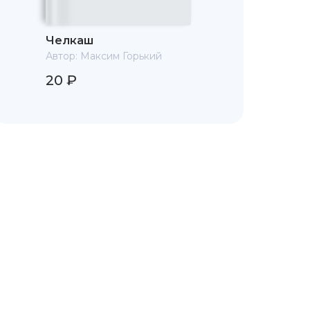
Челкаш
Автор:
Максим Горький
20 ₽