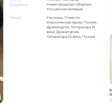
Нижегородская губерния,
рождения:
Российская империя
Жанры:
Рассказы
,
Повести
,
Классическая проза
,
Поэзия,
Драматургия
,
Литература 19
века
,
Драматургия
,
Литература 20 века
,
Поэзия
М
П
П