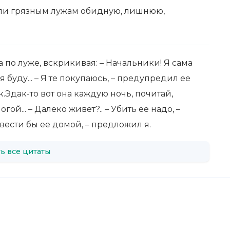
али грязным лужам обидную, лишнюю,
по луже, вскрикивая: – Начальники! Я сама
я буду... – Я те покупаюсь, – предупредил ее
.Эдак-то вот она каждую ночь, почитай,
гой... – Далеко живет?.. – Убить ее надо, –
твести бы ее домой, – предложил я.
ь все цитаты