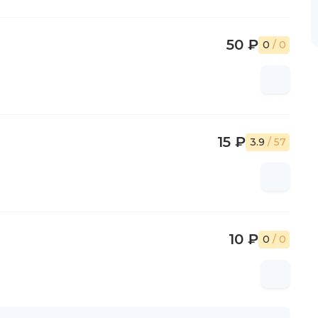
50 ₽
0
/ 0
15 ₽
3.9
/ 57
10 ₽
0
/ 0