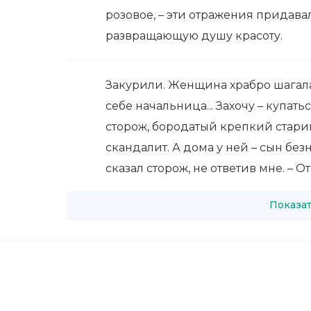
розовое, – эти отражения придав
развращающую душу красоту.
Закурили. Женщина храбро шагала 
себе начальница... Захочу – купатьс
сторож, бородатый крепкий старик
скандалит. А дома у ней – сын безно
сказал сторож, не ответив мне. – О
Показат