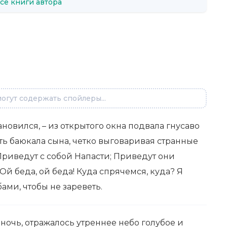
се книги автора
огут содержать спойлеры...
новился, – из открытого окна подвала гнусаво
ать баюкала сына, четко выговаривая странные
Приведут с собой Напасти; Приведут они
 Ой беда, ой беда! Куда спрячемся, куда? Я
ами, чтобы не зареветь.
а ночь, отражалось утреннее небо голубое и