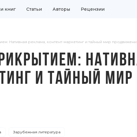
и книг
Статьи
Авторы
Рецензии
ием: Нативная реклама, контент-маркетинг и тайный мир продвижени
РИКРЫТИЕМ: НАТИВН
ТИНГ И ТАЙНЫЙ МИ
а
Зарубежная литература