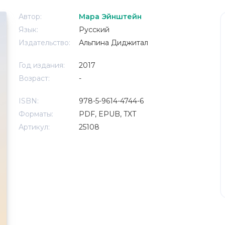
Автор:
Мара Эйнштейн
Язык:
Русский
Издательство:
Альпина Диджитал
Год издания:
2017
Возраст:
-
ISBN:
978-5-9614-4744-6
Форматы:
PDF, EPUB, TXT
Артикул:
25108