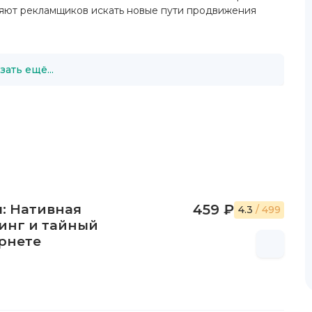
яют рекламщиков искать новые пути продвижения
зать ещё...
: Нативная
459 ₽
4.3
/ 499
инг и тайный
рнете