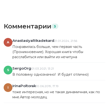
Комментарии
3
AnastasiyaRikadekard
21.01.2024, 21:56
A
Понравилась больше, чем первая часть
(Проникновение). Хорошая книга чтобы
расслабиться или выйти из нечитуна
SergoOrg
01.03.2021, 13:21
S
В половину однозначно! И будет отлично)
IrinaPoltorak
10.06.2019, 17:19
I
тоже интересная, но не такая динамичная, как по
мне.Автор молодец