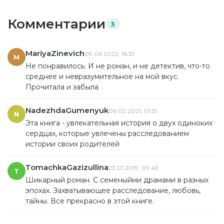
Комментарии
3
MariyaZinevich
09.06.2022, 16:31
M
Не понравилось. И не роман, и не детектив, что-то
среднее и невразумительное на мой вкус.
Прочитала и забыла
NadezhdaGumenyuk
06.02.2021, 01:51
N
Эта книга - увлекательная история о двух одиноких
сердцах, которые увлечены расследованием
истории своих родителей
TomachkaGazizullina
23.01.2019, 09:49
T
Шикарный роман. С семеныйми драмами в разных
эпохах. Захватывающее расследование, любовь,
тайны. Все прекрасно в этой книге.