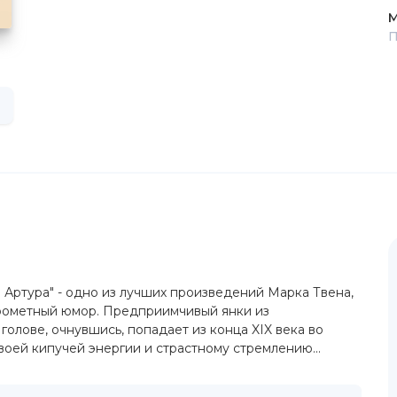
М
П
 Артура" - одно из лучших произведений Марка Твена,
крометный юмор. Предприимчивый янки из
голове, очнувшись, попадает из конца XIX века во
воей кипучей энергии и страстному стремлению...