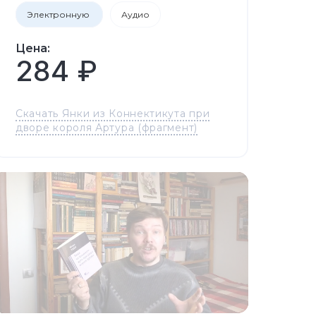
Электронную
Аудио
Цена:
284 ₽
Скачать Янки из Коннектикута при
дворе короля Артура (фрагмент)