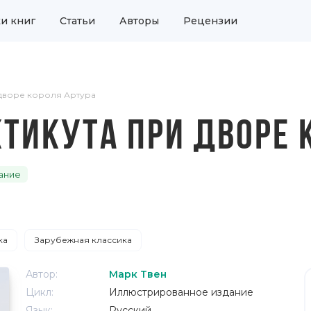
и книг
Статьи
Авторы
Рецензии
 дворе короля Артура
КТИКУТА ПРИ ДВОРЕ 
ание
ка
Зарубежная классика
Автор:
Марк Твен
Цикл:
Иллюстрированное издание
Язык:
Русский