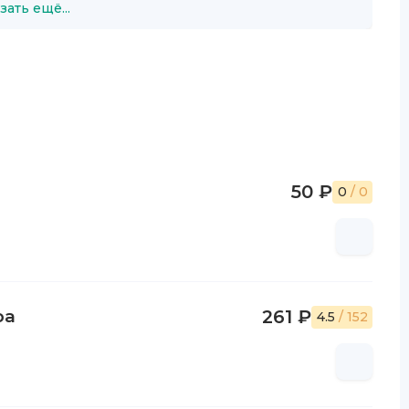
зать ещё...
50 ₽
0
/ 0
ра
261 ₽
4.5
/ 152