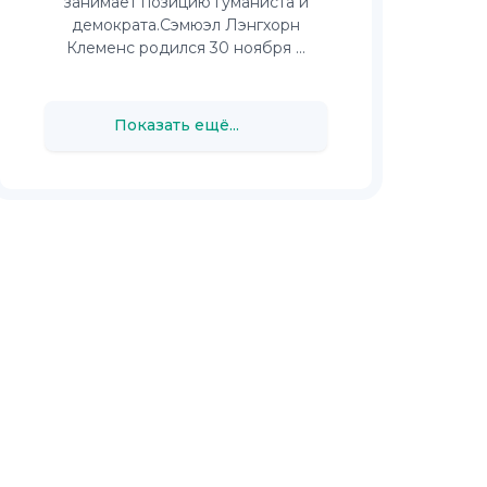
занимает позицию гуманиста и
демократа.Сэмюэл Лэнгхорн
Клеменс родился 30 ноября ...
Показать ещё...