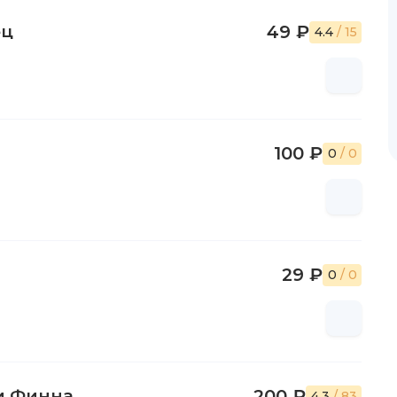
ец
49 ₽
4.4
/ 15
100 ₽
0
/ 0
29 ₽
0
/ 0
и Финна
200 ₽
4.3
/ 83