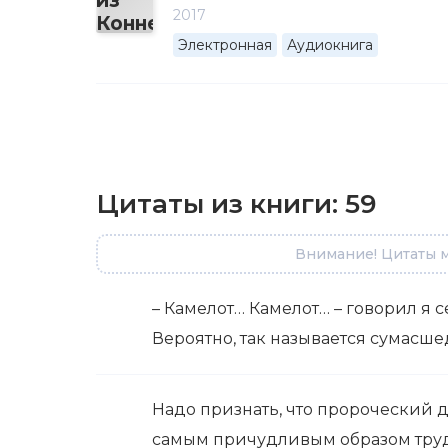
2017
Электронная
Аудиокнига
Цитаты из книги:
59
Внимание! Цитаты м
– Камелот… Камелот… – говорил я се
Вероятно, так называется сумасш
Надо признать, что пророческий 
самым причудливым образом трудн