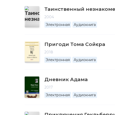
Таинственный незнаком
2004
Электронная
Аудиокнига
Пригоди Тома Сойєра
2018
Электронная
Аудиокнига
Дневник Адама
2017
Электронная
Аудиокнига
Приключения Гекльберр