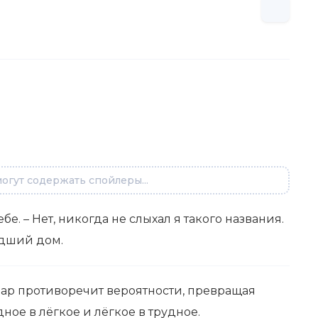
огут содержать спойлеры...
бе. – Нет, никогда не слыхал я такого названия.
едший дом.
дар противоречит вероятности, превращая
ое в лёгкое и лёгкое в трудное.