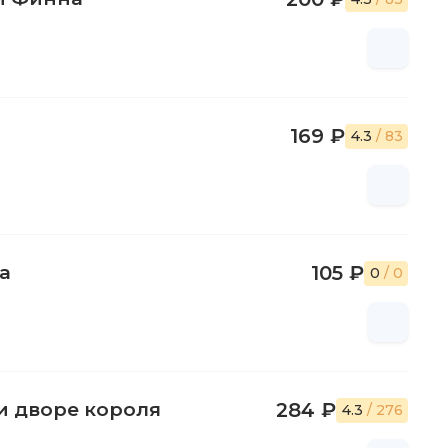
169 ₽
4.3
/ 83
а
105 ₽
0
/ 0
и дворе короля
284 ₽
4.3
/ 276