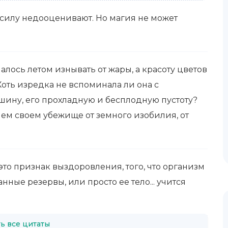
 силу недооценивают. Но магия не может
чалось летом изнывать от жары, а красоту цветов
оть изредка не вспоминала ли она с
шину, его прохладную и бесплодную пустоту?
нем своем убежище от земного изобилия, от
— это признак выздоровления, того, что организм
нные резервы, или просто ее тело... учится
ь все цитаты