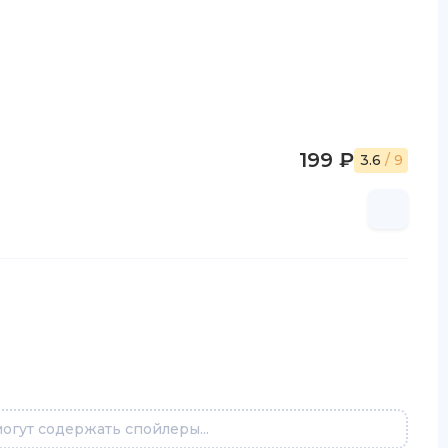
199 ₽
3.6
/ 9
огут содержать спойлеры...