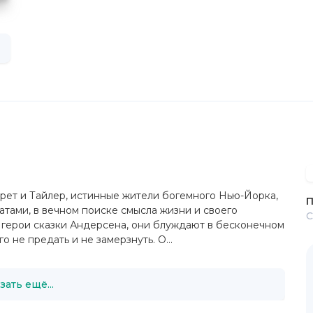
рет и Тайлер, истинные жители богемного Нью-Йорка,
П
атами, в вечном поиске смысла жизни и своего
С
о герои сказки Андерсена, они блуждают в бесконечном
о не предать и не замерзнуть. О...
зать ещё...