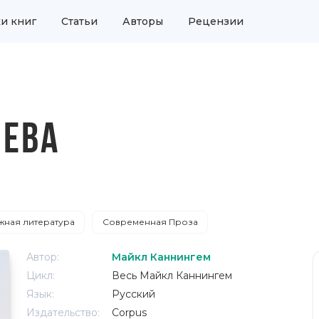
и книг
Статьи
Авторы
Рецензии
ЛЕВА
ная литература
Современная Проза
Автор:
Майкл Каннингем
Цикл:
Весь Майкл Каннингем
Язык:
Русский
Издательство:
Corpus