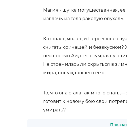
Магия - шутка могущественная, ее
извлечь из тела раковую опухоль.
Кто знает, может, и Персефоне слу
считать кричащей и безвкусной? Х
нежностью Аид, его сумрачную ти
Не стремилась ли скрыться в зим
мира, понуждавшего ее к…
То, что она стала так много спать,
готовит к новому бою свои потрепа
умирать?
Показат