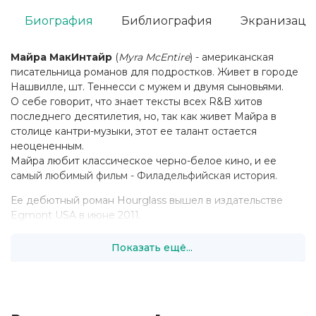
Биография
Библиография
Экранизаци
Майра МакИнтайр
(
Myra McEntire
) - американская
писательница романов для подростков. Живет в городе
Нашвилле, шт. Теннесси с мужем и двумя сыновьями.
О себе говорит, что знает тексты всех R&B хитов
последнего десятилетия, но, так как живет Майра в
столице кантри-музыки, этот ее талант остается
неоцененным.
Майра любит классическое черно-белое кино, и ее
самый любимый фильм - Филадельфийская история.
Ее дебютный роман Hourglass вышел в издательстве
Egmont USA в июне 2011.
Показать ещё...