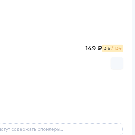
149 ₽
3.6
/ 134
огут содержать спойлеры...