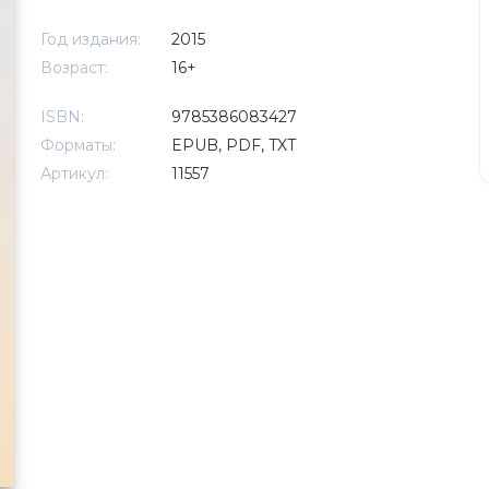
Год издания:
2015
Возраст:
16+
ISBN:
9785386083427
Форматы:
EPUB, PDF, TXT
Артикул:
11557