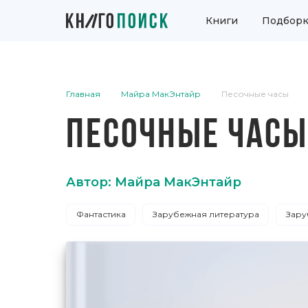
Книги
Подборк
Главная
Майра МакЭнтайр
Песочные часы
ПЕСОЧНЫЕ ЧАСЫ
Автор: Майра МакЭнтайр
Фантастика
Зарубежная литература
Зару