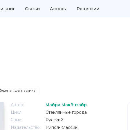
и книг
Статьи
Авторы
Рецензии
бежная фантастика
Автор:
Майра МакЭнтайр
Цикл:
Стеклянные города
Язык:
Русский
Издательство:
Рипол-Классик