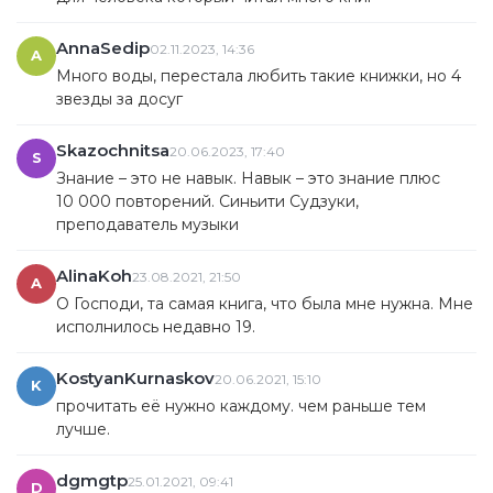
AnnaSedip
02.11.2023, 14:36
A
Много воды, перестала любить такие книжки, но 4
звезды за досуг
Skazochnitsa
20.06.2023, 17:40
S
Знание – это не навык. Навык – это знание плюс
10 000 повторений. Синьити Судзуки,
преподаватель музыки
AlinaKoh
23.08.2021, 21:50
A
О Господи, та самая книга, что была мне нужна. Мне
исполнилось недавно 19.
KostyanKurnaskov
20.06.2021, 15:10
K
прочитать её нужно каждому. чем раньше тем
лучше.
dgmgtp
25.01.2021, 09:41
D