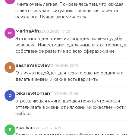
Книга очень легкая. Понравилась тем, что каждая
глава описывает ситуацию посещения клиента
психолога. Лучше запоминается
MarinaAfn
25.08.2020, 17:28
M
Эта книга о десятилетии, определяющем судьбу
человека. Инвестиции, сделанные в этот период в
собственное развитие во всех сферах жизни
SashaYakovlev
13.09.2019, 22:19
S
Отлично подойдёт для тех кто еще не решил что
делать в жизни и какие есть варианты
DikarevRoman
11.03.2019, 13:06
D
отрезвляющая книга, дающая понять что нельзя
отталкивать в жизни от иллюзии множественности
выбора
eka-iva
03.05.2016, 14:21
E