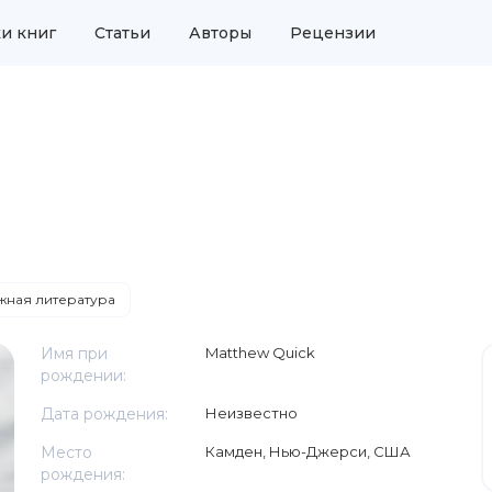
и книг
Статьи
Авторы
Рецензии
ная литература
Имя при
Matthew Quick
рождении:
Дата рождения:
Неизвестно
Место
Камден, Нью-Джерси, США
рождения: