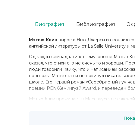
Биография
Библиография
Эк
Мэтью Квик
вырос в Нью-Джерси и окончил ср
английской литературы от La Salle University и
Однажды семнадцатилетнему юноше Мэтью Квик
сказал, что стихи его не очень-то и хороши. По
люди говорили Квику, что и написанием рассказ
прогнозы, Мэтью так и не покинул писательское
школе. Его первый роман «Серебристый луч на
премии PEN/Хемингуэй Award, и переведен боле
Мэтью Квик проживает в Массачусетсе с женой
Пока