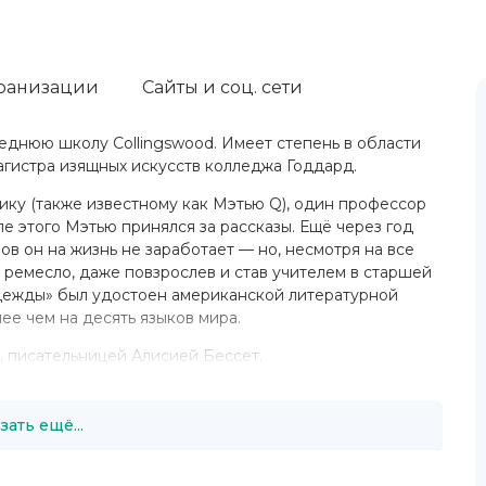
ранизации
Сайты и соц. сети
еднюю школу Collingswood. Имеет степень в области
 магистра изящных искусств колледжа Годдард.
у (также известному как Мэтью Q), один профессор
сле этого Мэтью принялся за рассказы. Ещё через год
ов он на жизнь не заработает — но, несмотря на все
 ремесло, даже повзрослев и став учителем в старшей
дежды» был удостоен американской литературной
е чем на десять языков мира.
, писательницей Алисией Бессет.
зать ещё...