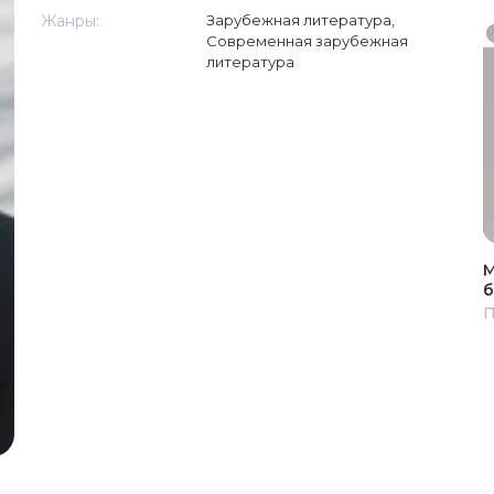
Жанры:
Зарубежная литература
,
Современная зарубежная
литература
М
б
П