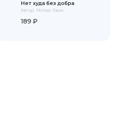
Нет худа без добра
Автор:
Мэтью Квик
189 ₽