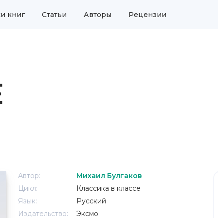
и книг
Статьи
Авторы
Рецензии
Е
Автор:
Михаил Булгаков
Цикл:
Классика в классе
Язык:
Русский
Издательство:
Эксмо