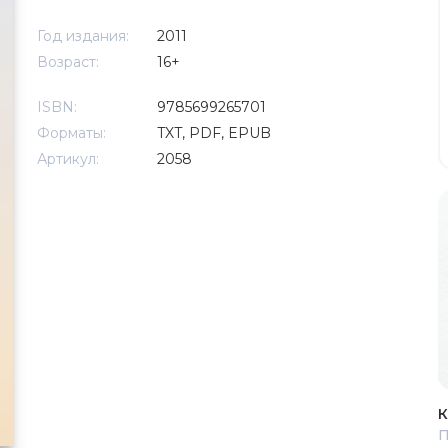
Год издания:
2011
Возраст:
16+
ISBN:
9785699265701
Форматы:
TXT, PDF, EPUB
Артикул:
2058
К
П