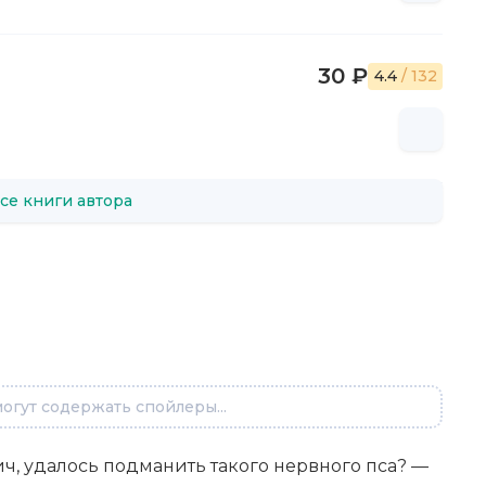
30 ₽
4.4
/ 132
се книги автора
огут содержать спойлеры...
ч, удалось подманить такого нервного пса? —