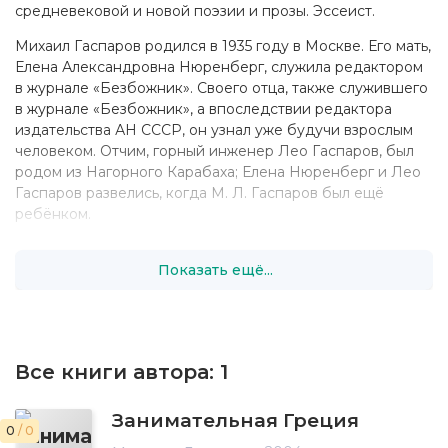
средневековой и новой поэзии и прозы. Эссеист.
Михаил Гаспаров родился в 1935 году в Москве. Его мать,
Елена Александровна Нюренберг, служила редактором
в журнале «Безбожник». Своего отца, также служившего
в журнале «Безбожник», а впоследствии редактора
издательства АН СССР, он узнал уже будучи взрослым
человеком. Отчим, горный инженер Лео Гаспаров, был
родом из Нагорного Карабаха; Елена Нюренберг и Лео
Гаспаров развелись, когда М. Л. Гаспаров был ещё
ребёнком.
Окончил среднюю школу № 12 г. Москвы (1952) и
Показать ещё...
классическое отделение филологического факультета
МГУ (1957). Кандидат филологических наук (1962,
диссертация «Античная литературная басня»), доктор
филологических наук (1979, в качестве диссертации
представлена монография «Современный русский стих:
Все книги автора:
1
метрика и ритмика»), член-корреспондент АН СССР с 15
декабря 1990 года по Отделению литературы и языка
(литературоведение), академик РАН с 11 июня 1992 года.
Занимательная Греция
0
/ 0
В 1957—1990 годах — сотрудник сектора античной