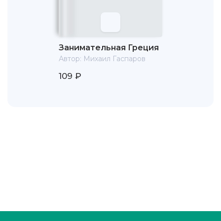
«Библиотеки античной литературы», реферативного
журнала «Литературоведение», журналов «Вестник
древней истории», «Arbor Mundi» («Мировое древо»,
Москва, РГГУ), «Elementa» (США), «Rossica Romana»
(Италия) и др.
Занимательная Греция
Автор:
Михаил Гаспаров
В последние годы М. Л. Гаспаров опубликовал, помимо
традиционных, ряд «экспериментальных» переводов
109 ₽
(«Неистового Роланда» Л. Ариосто, французской и
немецкой поэзии XVIII—XX веков), вызвавших
неоднозначные оценки.
Умер 7 ноября 2005 года. Похоронен на Миусском
кладбище в Москве.