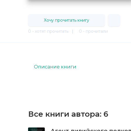
Хочу прочитать книгу
0 - хотят прочитать
|
0 - прочитали
Описание книги
Все книги автора:
6
Агент ливийского полко