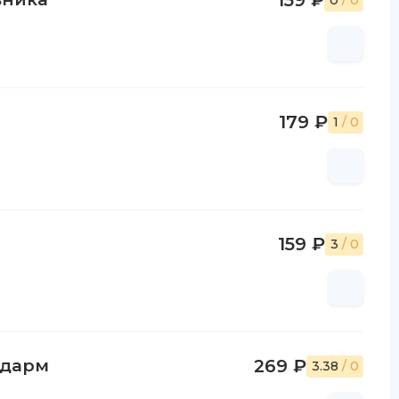
159 ₽
0
/ 0
179 ₽
1
/ 0
159 ₽
3
/ 0
ндарм
269 ₽
3.38
/ 0