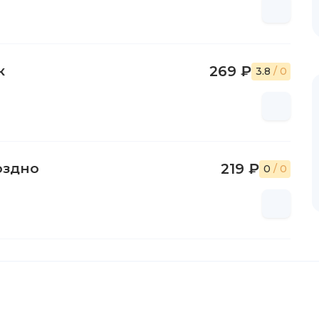
к
269 ₽
3.8
/ 0
оздно
219 ₽
0
/ 0