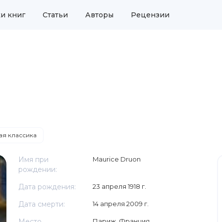
и книг
Статьи
Авторы
Рецензии
я классика
Имя при
Maurice Druon
рождении:
Дата рождения:
23 апреля 1918 г.
Дата смерти:
14 апреля 2009 г.
Место
Париж, Франция