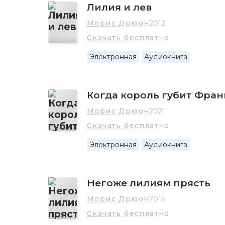
Лилия и лев
реалистически воссоздана эпоха между двумя 
деградации правящей касты, приведшей Франц
Морис Дрюон
2012
национальной катастрофе 1940 года. Перу Мо
Скачать бесплатно
"Заметки" (1952), натуралистический роман "Сла
"Мемуары Зевса" (1963; 1967), книга "Власть" (1965
Электронная
Аудиокнига
Мировую славу ему принесли остросюжетные и
"Проклятые короли" (1955-1977), хорошо известн
Когда король губит Фра
Всего Морис Дрюон написал свыше 50 романов, 
годах за успехи в литературном творчестве он
Морис Дрюон
2021
д'Обине соответственно.
Скачать бесплатно
В декабре 1966 года Морис Дрюон был избран
Электронная
Аудиокнига
В 1970-1980‑х годах писатель активно занимал
культуры (1973-1974), был депутатом Европейс
Ассоциации лауреатов Гонкуровской премии, со
Негоже лилиям прясть
давнему другу – королю Марокко Ассану II.
Морис Дрюон
2015
Его заслуги перед родиной отмечены нескольк
Скачать бесплатно
крестом ордена Почетного легиона – высшей г
государственных наград Аргентины, Бельгии, Бр