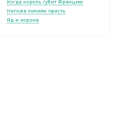
Когда король губит Францию
Негоже лилиям прясть
Яд и корона