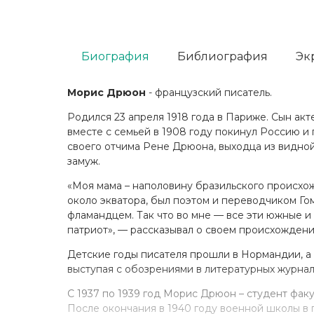
Биография
Библиография
Эк
Морис Дрюон
- французский писатель.
Родился 23 апреля 1918 года в Париже. Сын акт
вместе с семьей в 1908 году покинул Россию и
своего отчима Рене Дрюона, выходца из видной
замуж.
«Моя мама – наполовину бразильского происхо
около экватора, был поэтом и переводчиком Го
фламандцем. Так что во мне — все эти южные и
патриот», — рассказывал о своем происхождени
Детские годы писателя прошли в Нормандии, а 
выступая с обозрениями в литературных журнал
С 1937 по 1939 год Морис Дрюон – студент фак
После окончания в 1940 году военной школы в