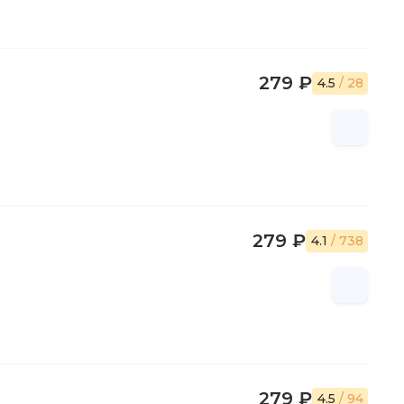
 СССР, Сенегала, Туниса.
са Ельцина Морис Дрюон был награжден орденом
и укрепление культурных связей между Россией и
279 ₽
4.5
/ 28
ранным членом Российской академии наук.
культуры писателю был вручен Почетный знак "За
язей между Россией и Францией".
е дожив несколько дней до 91-летия.
279 ₽
4.1
/ 738
279 ₽
4.5
/ 94