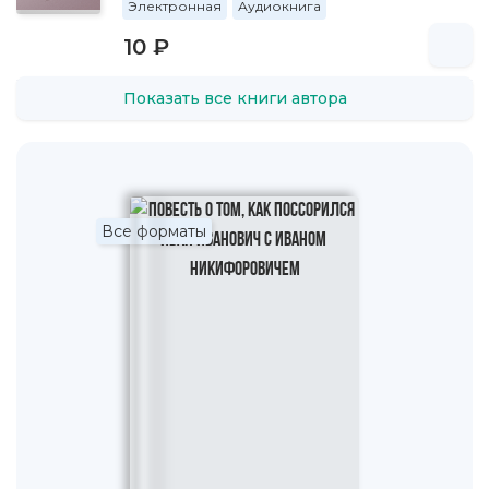
прочитаны Пушкину, вызвав у него и одобрение и
Электронная
Аудиокнига
одновременно гнетущее чувство.
10 ₽
В ноябре 1836 г. Гоголь переезжает в Париж, где
знакомится с А. Мицкевичем. Затем переезжает в Рим.
Показать все книги автора
Здесь в феврале 1837 г., в разгар работы над "Мертвыми
душами", он получает потрясшее его известие о гибели
Пушкина. В приступе "невыразимой тоски" и горечи
Гоголь ощущает "нынешний труд" как "священное
завещание" поэта.
Все форматы
В декабре 1838 года в Рим приехал Жуковский,
сопровождавший наследника (Александра II). Гоголь был
чрезвычайно образован приездом поэта, показывал ему
Рим; рисовал с ним виды.
В сентябре 1839 г. в сопровождении Погодина Гоголь
приезжает в Москву и приступает к чтению глав
"Мертвых душ" — вначале в доме Аксаковых, потом,
после переезда в октябре в Петербург, у Жуковского, у
Прокоповича в присутствии своих старых друзей. Всего
прочитано 6 глав. Восторг был всеобщий.