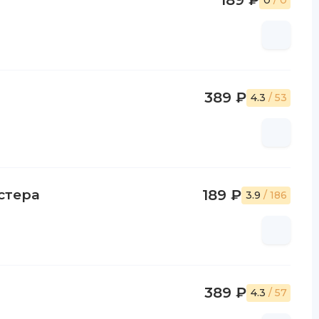
189 ₽
0
/ 0
389 ₽
4.3
/ 53
стера
189 ₽
3.9
/ 186
389 ₽
4.3
/ 57