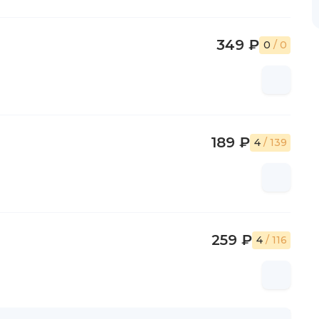
349 ₽
0
/ 0
189 ₽
4
/ 139
259 ₽
4
/ 116