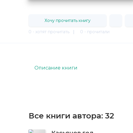
Хочу прочитать книгу
0 - хотят прочитать
|
0 - прочитали
Описание книги
Все книги автора:
32
Касьянов год