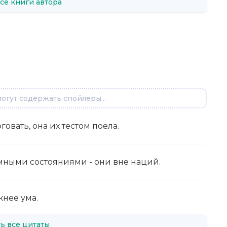
се книги автора
огут содержать спойлеры...
говать, она их тестом поела.
омными состояниями - они вне наций.
жнее ума.
ь все цитаты